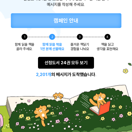
메시지를 작성해 주세요.
캠페인 안내
1
2
3
4
함께 읽을 책을
함께 읽을 책을
즐거운 책읽기
책을 읽고
골라 주세요.
1천 분께 선물해요
경험을 나눠요
생각을 표현해요
선정도서 24권 모두 보기
2,201개
의 메시지가 도착했습니다.