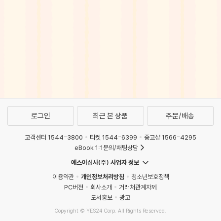
로그인
최근 본 상품
주문/배송
고객센터 1544-3800
티켓 1544-6399
중고샵 1566-4295
eBook 1:1문의/채팅상담
예스이십사(주) 사업자 정보
이용약관
개인정보처리방침
청소년보호정책
PC버전
회사소개
거래처관계자께
도서홍보
광고
Copyright © YES24 Corp. All Rights Reserved.
PYEVENTWEB4