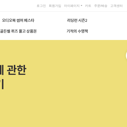
로그인
회원가입
마이페이지
카트
주문/배송
고객센터
오디오북 썸머 페스타
리딩런 시즌2
골든벨 퀴즈 풀고 상품권
기적의 수영책
에 관한
기