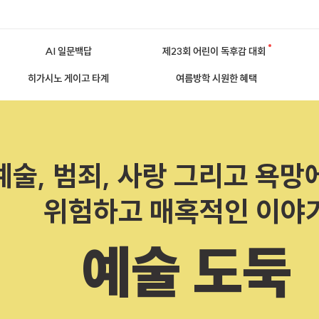
AI 일문백답
제23회 어린이 독후감 대회
히가시노 게이고 타계
여름방학 시원한 혜택
예술, 범죄, 사랑 그리고 욕망
위험하고 매혹적인 이야
예술 도둑