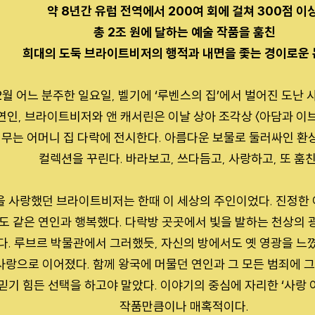
약 8년간 유럽 전역에서 200여 회에 걸쳐 300점 이상
총 2조 원에 달하는 예술 작품을 훔친
희대의 도둑 브라이트비저의 행적과 내면을 좇는 경이로운
 2월 어느 분주한 일요일, 벨기에 ‘루벤스의 집’에서 벌어진 도난 
연인, 브라이트비저와 앤 캐서린은 이날 상아 조각상 〈아담과 이브
머무는 어머니 집 다락에 전시한다. 아름다운 보물로 둘러싸인 환
컬렉션을 꾸린다. 바라보고, 쓰다듬고, 사랑하고, 또 훔친
 사랑했던 브라이트비저는 한때 이 세상의 주인이었다. 진정한 
도 같은 연인과 행복했다. 다락방 곳곳에서 빛을 발하는 천상의 
. 루브르 박물관에서 그러했듯, 자신의 방에서도 옛 영광을 느
랑으로 이어졌다. 함께 왕국에 머물던 연인과 그 모든 범죄에 
믿기 힘든 선택을 하고야 말았다. 이야기의 중심에 자리한 ‘사랑 
작품만큼이나 매혹적이다.