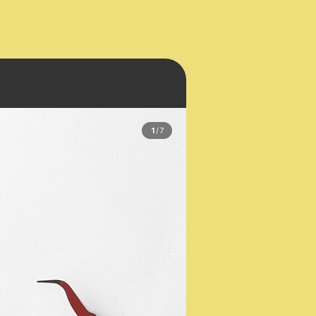
1
/
7