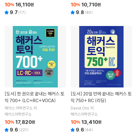
10
16,110
10
10,710
%
원
%
원
9.7
9.8
(
17
)
(
80
)
[도서]
한 권으로 끝내는 해커스 토
[도서]
20일 만에 끝내는 해커스 토
익 700+ (LC+RC+VOCA)
익 750+ RC (리딩)
해커스 어학연구소 저
David Cho 저
해커스어학연구소
해커스어학연구소
10
17,820
10
13,410
%
원
%
원
9.6
9.6
(
221
)
(
64
)