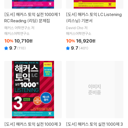
[도서]
해커스 토익 실전 1000제 1
[도서]
해커스 토익 LC Listening
RC Reading (리딩) 문제집
(리스닝) 기본서
해커스 어학연구소 저
David Cho 저
해커스어학연구소
해커스어학연구소
10
10,710
10
16,920
%
원
%
원
9.7
9.7
(
110
)
(
401
)
[도서]
해커스 토익 실전 1000제 3
[도서]
해커스 토익 실전 1000제 3