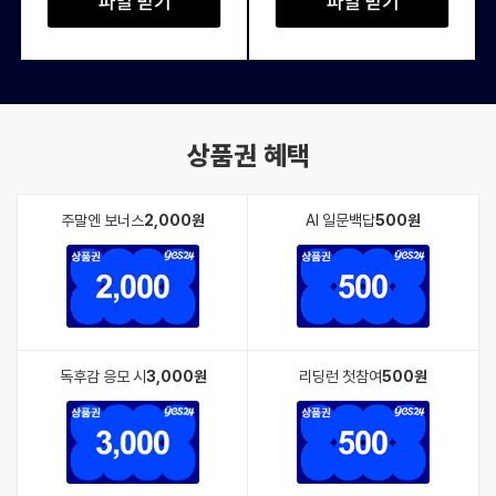
상품권 혜택
주말엔 보너스
2,000원
AI 일문백답
500원
독후감 응모 시
3,000원
리딩런 첫참여
500원