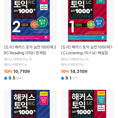
[도서]
해커스 토익 실전 1000제 2
[도서]
해커스 토익 실전 1000제 1
RC Reading (리딩) 문제집
LC Listening (리스닝) 해설집
해커스 어학연구소 저
해커스 어학연구소 저
해커스어학연구소
해커스어학연구소
10
10,710
10
14,310
%
원
%
원
9.5
9.1
(
84
)
(
17
)