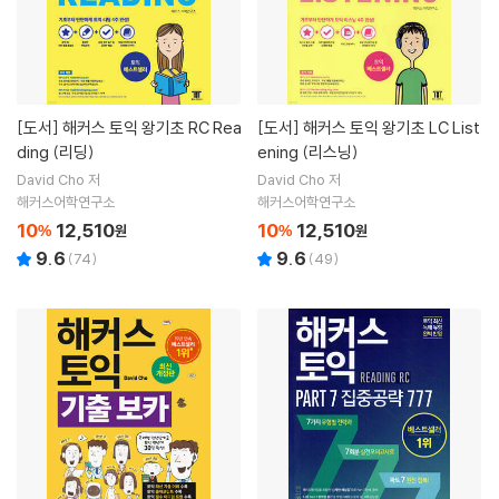
[도서]
해커스 토익 왕기초 RC Rea
[도서]
해커스 토익 왕기초 LC List
ding (리딩)
ening (리스닝)
David Cho 저
David Cho 저
해커스어학연구소
해커스어학연구소
10
12,510
10
12,510
%
원
%
원
9.6
9.6
(
74
)
(
49
)