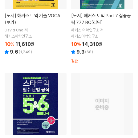
[도서]
해커스 토익 기출 VOCA
[도서]
해커스 토익 Part 7 집중공
(보카)
략 777 RC(리딩)
David Cho 저
해커스 어학연구소 저
해커스어학연구소
해커스어학연구소
10
11,610
10
14,310
%
원
%
원
9.6
9.3
(
1,249
)
(
68
)
절판