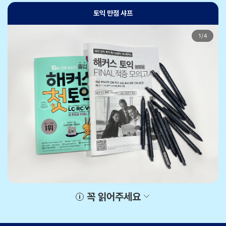
토익 만점 샤프
1
/
4
꼭 읽어주세요