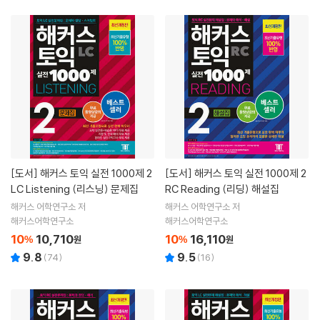
[도서]
해커스 토익 실전 1000제 2
[도서]
해커스 토익 실전 1000제 2
LC Listening (리스닝) 문제집
RC Reading (리딩) 해설집
해커스 어학연구소 저
해커스 어학연구소 저
해커스어학연구소
해커스어학연구소
10
10,710
10
16,110
%
원
%
원
9.8
9.5
(
74
)
(
16
)