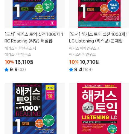
[도서]
해커스 토익 실전 1000제 1
[도서]
해커스 토익 실전 1000제 1
RC Reading (리딩) 해설집
LC Listening (리스닝) 문제집
해커스 어학연구소 저
해커스 어학연구소 저
해커스어학연구소
해커스어학연구소
10
16,110
10
10,710
%
원
%
원
9.9
9.4
(
33
)
(
104
)