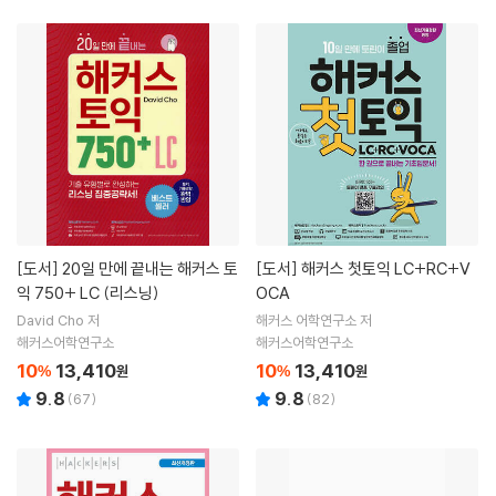
[도서]
20일 만에 끝내는 해커스 토
[도서]
해커스 첫토익 LC+RC+V
익 750+ LC (리스닝)
OCA
David Cho 저
해커스 어학연구소 저
해커스어학연구소
해커스어학연구소
10
13,410
10
13,410
%
원
%
원
9.8
9.8
(
67
)
(
82
)