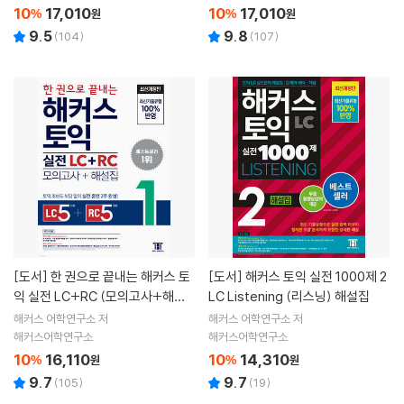
10
17,010
10
17,010
%
원
%
원
9.5
9.8
(
104
)
(
107
)
[도서]
한 권으로 끝내는 해커스 토
[도서]
해커스 토익 실전 1000제 2
익 실전 LC+RC (모의고사+해설
LC Listening (리스닝) 해설집
집) 1
해커스 어학연구소 저
해커스 어학연구소 저
해커스어학연구소
해커스어학연구소
10
16,110
10
14,310
%
원
%
원
9.7
9.7
(
105
)
(
19
)