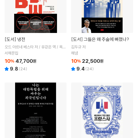
[도서]
냉전
[도서]
그들은 왜 주술에 빠졌나?
오드 아르네 베스타 저 / 유강은 역 / 옥창
김두규 저
준 해제
서해문집
해냄
10
47,700
10
22,500
%
원
%
원
9.8
9.4
(
24
)
(
24
)