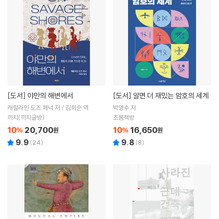
[도서]
야만의 해변에서
[도서]
알면 더 재밌는 암호의 세계
캐럴라인 도즈 페넉 저 / 김희순 역
박영수 저
까치(까치글방)
초봄책방
10
20,700
10
16,650
%
원
%
원
9.9
9.8
(
24
)
(
8
)