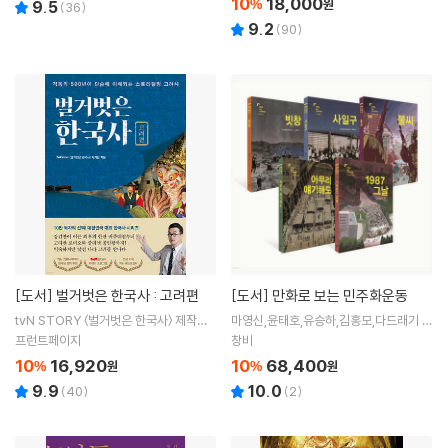
10
18,000
%
원
9.5
(
36
)
9.2
(
90
)
[도서]
벌거벗은 한국사 : 고려편
[도서]
만화로 보는 민주화운동
tvN STORY 〈벌거벗은 한국사〉 제작팀
마영신,윤태호,유승하,김홍모,다드래기 공
저
저
프런트페이지
창비
10
16,920
10
68,400
%
원
%
원
9.9
10.0
(
40
)
(
2
)