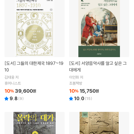
[도서]
그들의 대한제국 1897~19
[도서]
서양음악사를 알고 싶은 그
10
대에게
김태웅 저
이인화 저
휴머니스트
초봄책방
10
39,600
10
15,750
%
원
%
원
9.8
10.0
(
9
)
(
15
)