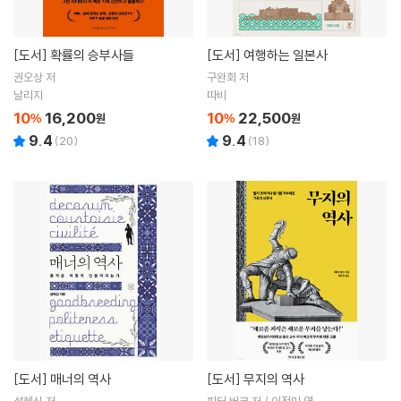
[도서]
확률의 승부사들
[도서]
여행하는 일본사
권오상 저
구완회 저
날리지
따비
10
16,200
10
22,500
%
원
%
원
9.4
9.4
(
20
)
(
18
)
[도서]
매너의 역사
[도서]
무지의 역사