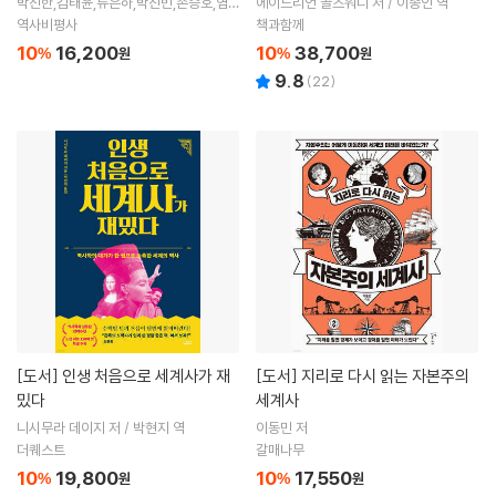
박진한,김태윤,류은하,박진빈,손승호,염운
에이드리언 골즈워디 저 / 이종인 역
옥,유현정,이연경,정용숙,황위위 저
역사비평사
책과함께
10
16,200
10
38,700
%
원
%
원
9.8
(
22
)
[도서]
인생 처음으로 세계사가 재
[도서]
지리로 다시 읽는 자본주의
밌다
세계사
니시무라 데이지 저 / 박현지 역
이동민 저
더퀘스트
갈매나무
10
19,800
10
17,550
%
원
%
원