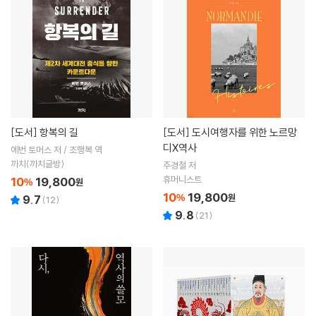
[도서]
항복의 길
[도서]
도시여행자를 위한 노르망
디X역사
에번 토머스 저 / 조행복 역
까치(까치글방)
주경철 저
휴머니스트
10
19,800
%
원
10
19,800
%
원
9.7
(
12
)
9.8
(
21
)