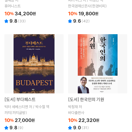
설혜심 저
피터 버크 저 / 이정민 역
휴머니스트
한국경제신문사(한경비피)
10
34,200
10
19,800
%
원
%
원
9.8
9.6
(
33
)
(
42
)
[도서]
부다페스트
[도서]
한국인의 기원
빅터 세베스티엔 저 / 박수철 역
박정재 저
까치(까치글방)
바다출판사
10
27,000
10
22,320
%
원
%
원
9.8
9.0
(
9
)
(
31
)