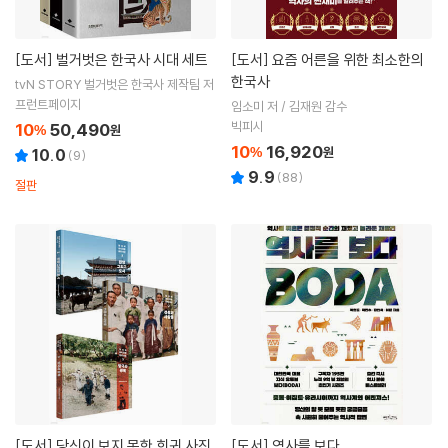
[도서]
벌거벗은 한국사 시대 세트
[도서]
요즘 어른을 위한 최소한의
한국사
tvN STORY 벌거벗은 한국사 제작팀 저
프런트페이지
임소미 저 / 김재원 감수
빅피시
10
50,490
%
원
10
16,920
%
원
10.0
(
9
)
9.9
(
88
)
절판
[도서]
당신이 보지 못한 희귀 사진
[도서]
역사를 보다