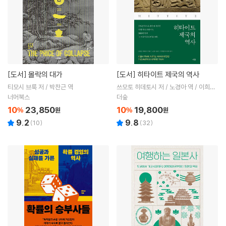
[도서]
몰락의 대가
[도서]
히타이트 제국의 역사
티모시 브룩 저 / 박찬근 역
쓰모토 히데토시 저 / 노경아 역 / 이희철
감수
너머북스
더숲
10
23,850
10
19,800
%
원
%
원
9.2
9.8
(
10
)
(
32
)