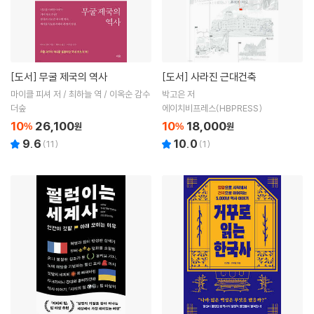
[도서]
무굴 제국의 역사
[도서]
사라진 근대건축
마이클 피셔 저 / 최하늘 역 / 이옥순 감수
박고은 저
더숲
에이치비프레스(HBPRESS)
10
26,100
10
18,000
%
원
%
원
9.6
10.0
(
11
)
(
1
)