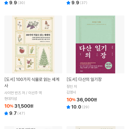
9.9
9.9
(
30
)
(
37
)
[도서]
100가지 식물로 읽는 세계
[도서]
다산의 일기장
사
정민 저
김영사
사이먼 반즈 저 / 이선주 역
현대지성
10
36,000
%
원
10
31,500
%
원
10.0
(
29
)
9.7
(
47
)