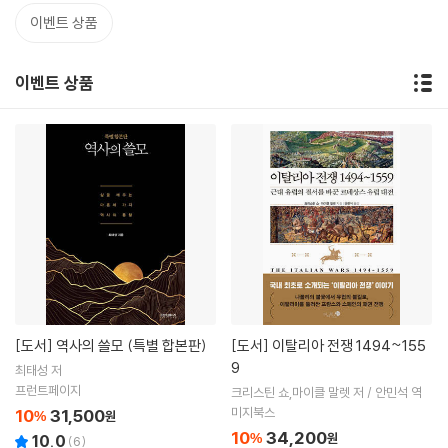
이벤트 상품
이벤트 상품
[도서]
역사의 쓸모 (특별 합본판)
[도서]
이탈리아 전쟁 1494~155
9
최태성 저
프런트페이지
크리스틴 쇼,마이클 말렛 저 / 안민석 역
미지북스
10
31,500
%
원
10
34,200
%
원
10.0
(
6
)