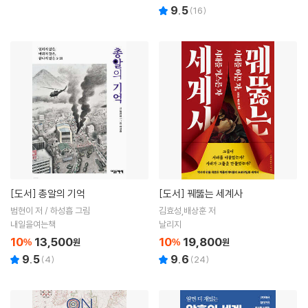
9.5
(
16
)
[도서]
총알의 기억
[도서]
꿰뚫는 세계사
범현이 저 / 하성흡 그림
김효성,배상훈 저
내일을여는책
날리지
10
13,500
10
19,800
%
원
%
원
9.5
9.6
(
4
)
(
24
)