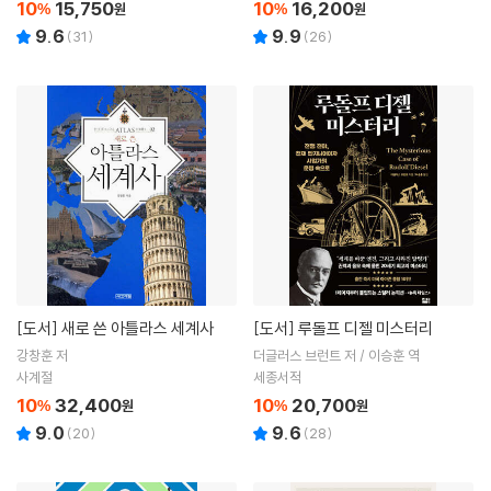
10
15,750
10
16,200
%
원
%
원
9.6
9.9
(
31
)
(
26
)
[도서]
새로 쓴 아틀라스 세계사
[도서]
루돌프 디젤 미스터리
강창훈 저
더글러스 브런트 저 / 이승훈 역
사계절
세종서적
10
32,400
10
20,700
%
원
%
원
9.0
9.6
(
20
)
(
28
)