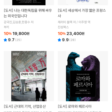
[도서]
나는 대한독립을 위해 싸우
[도서]
세상에서 가장 짧은 프랑스
는 외국인입니다
사
강국진,김승훈,한종수 저
제러미 블랙 저 / 이주영 역
부키
진성북스
10
19,800
10
23,400
%
원
%
원
9.7
9.9
(
25
)
(
28
)
[도서]
근대의 기억, 산업유산
[도서]
로마와 페르시아