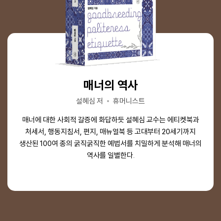
요즘 어른을 위한 최소한의 한국사
박시백의 고려사 1~5 세트
펄럭이는 세계사
펄럭이는 세계사
매너의 역사
매너의 역사
냉전
오드 아르네 베스타 저/유강은 역/옥창준 해제
드미트로 두빌레트 저/한지원 역
드미트로 두빌레트 저/한지원 역
임소미 저/김재원 감수
설혜심 저
박시백 저
설혜심 저
휴머니스트
휴머니스트
휴머니스트
윌북(willbook)
빅피시
윌북(willbook)
서해문집
독자를 빠져들게 하는 만화적 흡입력은 물론, 정사 사료 <고려사>
“깃발에는 꿈과 의지, 역사와 미래가 깃들어 있다. 깃발은 역사의
“깃발에는 꿈과 의지, 역사와 미래가 깃들어 있다. 깃발은 역사의
매너에 대한 사회적 갈증에 화답하듯 설혜심 교수는 에티켓북과
매너에 대한 사회적 갈증에 화답하듯 설혜심 교수는 에티켓북과
세계적인 냉전 연구자 오드 아르네 베스타는 이 묵직한 책에서
우리 역사의 시작인 고조선부터 치열한 전쟁이 펼쳐졌던
에 엄정한 신뢰성까지! 모든 기록을 한 줄 한 줄 들여다본 박시백의
삼국시대를 거쳐 고려와 조선까지, 시대별 흥망성쇠를 따라가다
냉전을 산업혁명에 뿌리를 두고 세계 곳곳에서 지속해서 반향을
미니어처다.” 대수롭지 않게 지나치지만 사실은 인류 수천 년의
미니어처다.” 대수롭지 않게 지나치지만 사실은 인류 수천 년의
처세서, 행동지침서, 편지, 매뉴얼북 등 고대부터 20세기까지
처세서, 행동지침서, 편지, 매뉴얼북 등 고대부터 20세기까지
생산된 100여 종의 굵직굵직한 예법서를 치밀하게 분석해 매너의
생산된 100여 종의 굵직굵직한 예법서를 치밀하게 분석해 매너의
역사가 얽혀 있는 국기와 깃발. 그 변천사를 따라가며 세계를 보는
보면 오늘날을 살아가기 위해 꼭 필요한 한국사가 이 책 한 권으로
역사가 얽혀 있는 국기와 깃발. 그 변천사를 따라가며 세계를 보는
장인 정신은 독자를 한반도 역사상 가장 역동적인 나라 '고려'로
미치고 있는 전 지구적 이데올로기 대결로 이해해야 한다고
단숨에 정리되는 기적을 경험하게 될 것이다.
역사를 일별한다.
방식을 뒤바꿀 책
역사를 일별한다.
방식을 뒤바꿀 책
주장한다.
초대한다