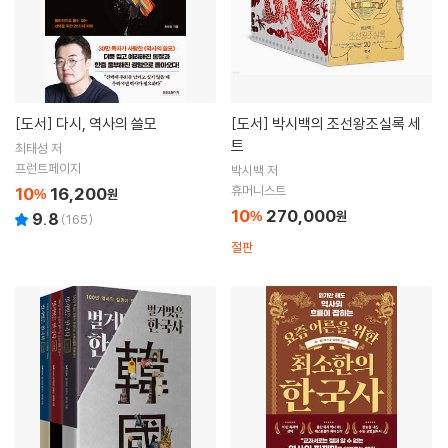
[도서]
다시, 역사의 쓸모
[도서]
박시백의 조선왕조실록 세
트
최태성 저
프런트페이지
박시백 저
휴머니스트
10
16,200
%
원
10
270,000
%
원
9.8
(
165
)
절판