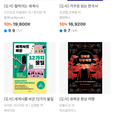
[도서]
펄럭이는 세계사
[도서]
거꾸로 읽는 한국사
드미트로 두빌레트 저 / 한지원 역
조경철,조부용 저
윌북(willbook)
클랩북스
10
19,800
10
16,920
%
원
%
원
9.9
9.7
(
72
)
(
48
)
[도서]
세계사를 바꾼 12가지 물질
[도서]
경복궁 환상 여행
사이토 가쓰히로 저 / 김정환 역
유물시선 저
북라이프
위즈덤하우스