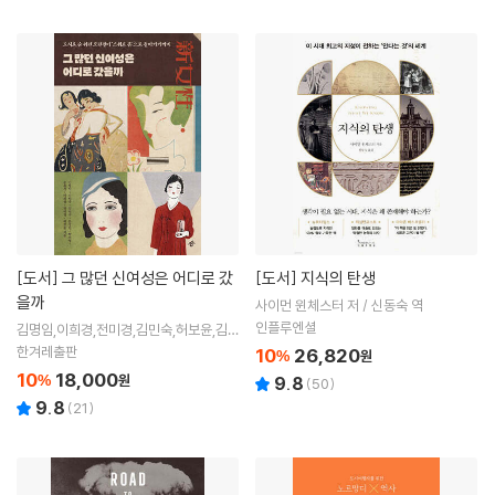
[도서]
그 많던 신여성은 어디로 갔
[도서]
지식의 탄생
을까
사이먼 윈체스터 저 / 신동숙 역
인플루엔셜
김명임,이희경,전미경,김민숙,허보윤,김연
숙,문경연,박지영,손유경 저
한겨레출판
10
26,820
%
원
10
18,000
%
원
9.8
(
50
)
9.8
(
21
)