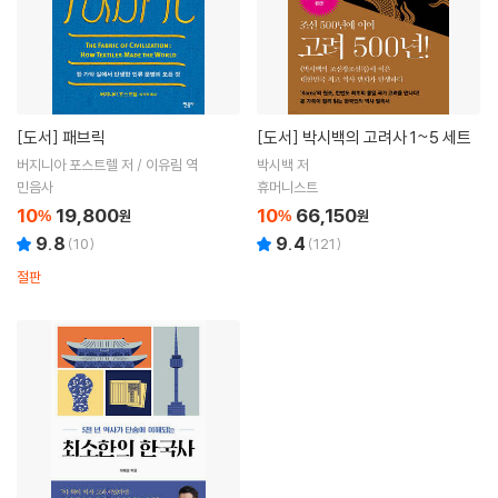
[도서]
패브릭
[도서]
박시백의 고려사 1~5 세트
버지니아 포스트렐 저 / 이유림 역
박시백 저
민음사
휴머니스트
10
19,800
10
66,150
%
원
%
원
9.8
9.4
(
10
)
(
121
)
절판