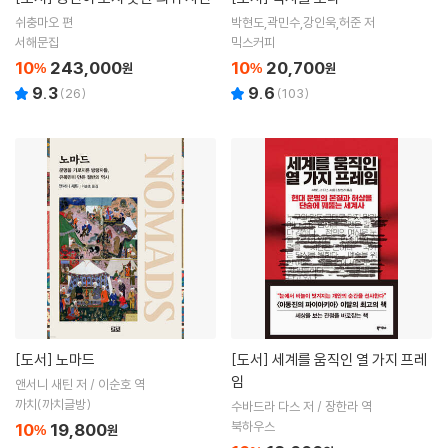
쉬충마오 편
박현도,곽민수,강인욱,허준 저
서해문집
믹스커피
10
243,000
10
20,700
%
원
%
원
9.3
9.6
(
26
)
(
103
)
[도서]
노마드
[도서]
세계를 움직인 열 가지 프레
임
앤서니 새틴 저 / 이순호 역
까치(까치글방)
수바드라 다스 저 / 장한라 역
북하우스
10
19,800
%
원