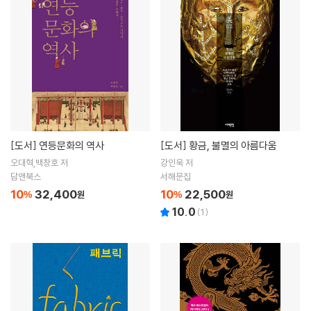
[도서]
연등문화의 역사
[도서]
황금, 불멸의 아름다움
오대혁,백창호 저
강인욱 저
담앤북스
서해문집
10
32,400
10
22,500
%
원
%
원
10.0
(
1
)