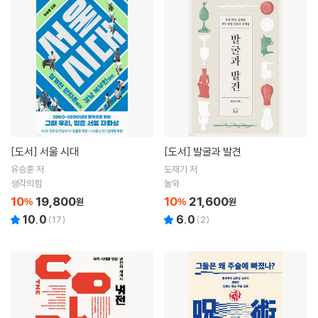
[도서]
서울 시대
[도서]
발굴과 발견
유승훈 저
도재기 저
생각의힘
눌와
10
19,800
10
21,600
%
원
%
원
10.0
6.0
(
17
)
(
2
)