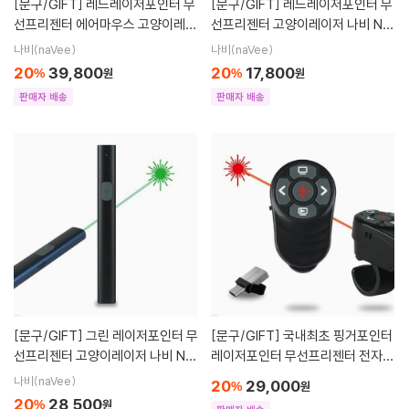
[문구/GIFT]
레드레이저포인터 무
[문구/GIFT]
레드레이저포인터 무
선프리젠터 에어마우스 고양이레이
선프리젠터 고양이레이저 나비 NV
저 나비 NV167-PPT770
181-PPT370
나비(naVee)
나비(naVee)
20
39,800
20
17,800
%
원
%
원
판매자 배송
판매자 배송
[문구/GIFT]
그린 레이저포인터 무
[문구/GIFT]
국내최초 핑거포인터
선프리젠터 고양이레이저 나비 NV
레이저포인터 무선프리젠터 전자책
166-LPP200
이북리모컨 나비 NV177-RPT10
나비(naVee)
20
29,000
%
원
20
28,500
%
원