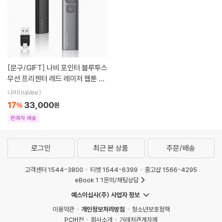
[문구/GIFT]
나비 포인터 블루투스
무선 프리젠터 레드 레이저 웹툰 이
북 리모컨 NV203-BPT200
나비(naVee)
17
33,000
%
원
판매자 배송
로그인
최근 본 상품
주문/배송
고객센터 1544-3800
티켓 1544-6399
중고샵 1566-4295
eBook 1:1문의/채팅상담
예스이십사(주) 사업자 정보
이용약관
개인정보처리방침
청소년보호정책
PC버전
회사소개
거래처관계자께