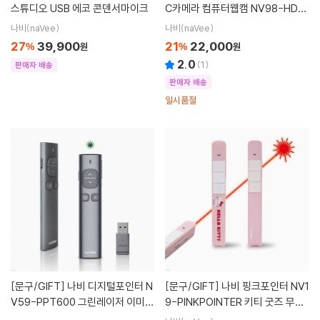
스튜디오 USB 에코 콘덴서마이크
C카메라 컴퓨터웹캠 NV98-HD11
0S-V2
나비(naVee)
나비(naVee)
27
39,900
21
22,000
%
원
%
원
2.0
(
1
)
판매자 배송
판매자 배송
일시품절
[문구/GIFT]
나비 디지털포인터 N
[문구/GIFT]
나비 핑크포인터 NV1
V59-PPT600 그린레이저 이미지
9-PINKPOINTER 키티 굿즈 무선
포인터
프리젠터 레이저포인터