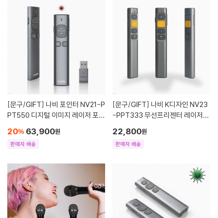
[문구/GIFT]
나비 포인터 NV21-P
[문구/GIFT]
나비 K디자인 NV23
PT550 디지털 이미지 레이저 포인
-PPT333 무선프리젠터 레이저포
터 무선 프리젠터 레드 레이저포인
인터
20
63,900
22,800
%
원
원
터
판매자 배송
판매자 배송