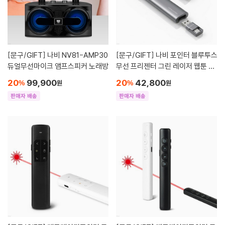
[문구/GIFT]
나비 NV81-AMP30
[문구/GIFT]
나비 포인터 블루투스
듀얼무선마이크 앰프스피커 노래방
무선 프리젠터 그린 레이저 웹툰 이
북 리모컨 NV199-PPT450
20
99,900
20
42,800
%
원
%
원
판매자 배송
판매자 배송