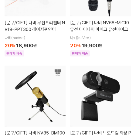
[문구/GIFT]
나비 무선프리젠터 N
[문구/GIFT]
나비 NV68-MIC10
V19-PPT300 레이저포인터
유선 다이나믹 마이크 유선마이크
나비(naVee)
나비(naVee)
20
18,900
20
19,900
%
원
%
원
판매자 배송
판매자 배송
[문구/GIFT]
나비 NV85-BM100
[문구/GIFT]
나비 브로드캠 화상 P