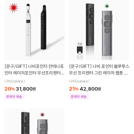
[문구/GIFT]
나비포인터 안테나포
[문구/GIFT]
나비 포인터 블루투스
인터 레이저포인터 무선프리젠터
무선 프리젠터 그린 레이저 웹툰 이
스타일러스펜 지시봉 NV222-AP
북 리모컨 NV204-BPT250
나비(naVee)
나비(naVee)
T100
20
31,800
21
42,800
%
원
%
원
판매자 배송
판매자 배송