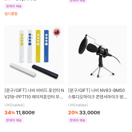
판매자 배송
판매자 배송
일시품절
[문구/GIFT]
나비 비비드 포인터 N
[문구/GIFT]
나비 NV83-BM50
V218-PPT110 레이저포인터 무선
스튜디오마이크 콘덴서마이크 방송
프리젠터
마이크
나비(naVee)
나비(naVee)
34
11,800
20
33,000
%
원
%
원
판매자 배송
판매자 배송