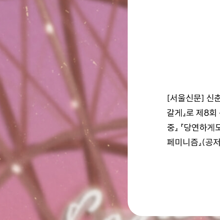
[서울신문] 신
갈게』로 제8회
중』 『당연하게도
페미니즘』(공저)