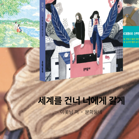
세계를 건너 너에게 갈게
이꽃님 저
문학동네