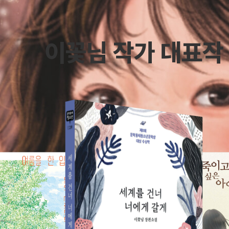
이꽃님 작가 대표작