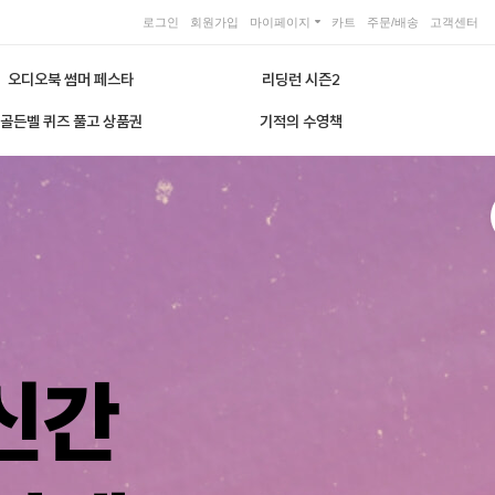
로그인
회원가입
마이페이지
카트
주문/배송
고객센터
오디오북 썸머 페스타
리딩런 시즌2
골든벨 퀴즈 풀고 상품권
기적의 수영책
신간