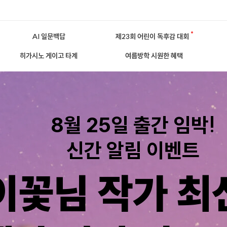
AI 일문백답
제23회 어린이 독후감 대회
히가시노 게이고 타계
여름방학 시원한 혜택
8월 25일 출간 임박!
신간 알림 이벤트
이꽃님 작가 최