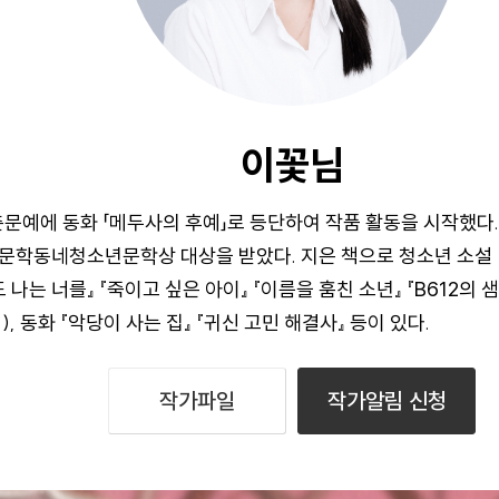
이꽃님
춘문예에 동화 「메두사의 후예」로 등단하여 작품 활동을 시작했다.
 문학동네청소년문학상 대상을 받았다. 지은 책으로 청소년 소설
 나는 너를』 『죽이고 싶은 아이』 『이름을 훔친 소년』 『B612의 
, 동화 『악당이 사는 집』 『귀신 고민 해결사』 등이 있다.
작가파일
작가알림 신청