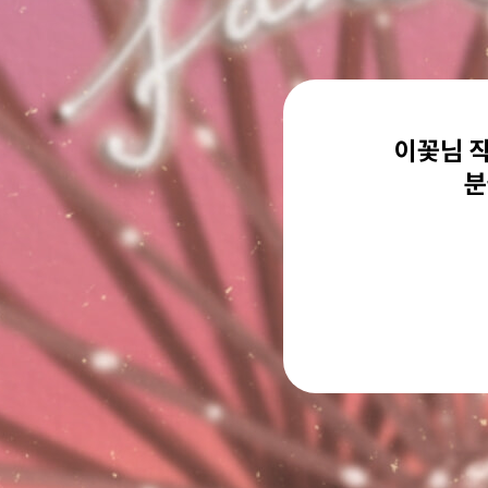
이꽃님 작
분