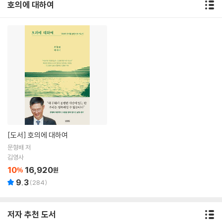
호의에 대하여
[도서]
호의에 대하여
문형배 저
김영사
10
16,920
%
원
9.3
(
284
)
저자 추천 도서