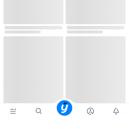
로그인
최근 본 상품
주문/배송
고객센터 1544-3800
티켓 1544-6399
중고샵 1566-4295
eBook 1:1문의/채팅상담
예스이십사(주) 사업자 정보
이용약관
개인정보처리방침
청소년보호정책
PC버전
회사소개
거래처관계자께
도서홍보
광고
Copyright © YES24 Corp. All Rights Reserved.
PYEVENTWEB5