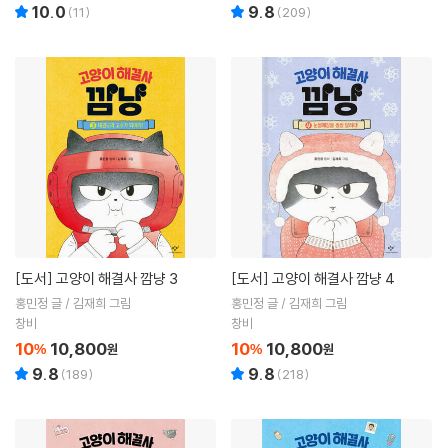
10.0
9.8
(
11
)
(
209
)
[도서]
고양이 해결사 깜냥 3
[도서]
고양이 해결사 깜냥 4
홍민정 글 / 김재희 그림
홍민정 글 / 김재희 그림
창비
창비
10
10,800
10
10,800
%
원
%
원
9.8
9.8
(
189
)
(
218
)