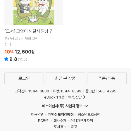
[도서]
고양이 해결사 깜냥 7
홍민정 글 / 김재희 그림
창비
10
12,600
%
원
9.8
(
156
)
로그인
최근 본 상품
주문/배송
고객센터 1544-3800
티켓 1544-6399
중고샵 1566-4295
eBook 1:1문의/채팅상담
예스이십사(주) 사업자 정보
이용약관
개인정보처리방침
청소년보호정책
PC버전
회사소개
거래처관계자께
도서홍보
광고