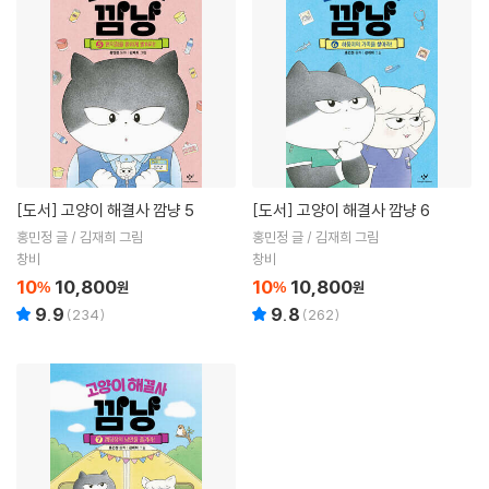
[도서]
고양이 해결사 깜냥 5
[도서]
고양이 해결사 깜냥 6
홍민정 글 / 김재희 그림
홍민정 글 / 김재희 그림
창비
창비
10
10,800
10
10,800
%
원
%
원
9.9
9.8
(
234
)
(
262
)