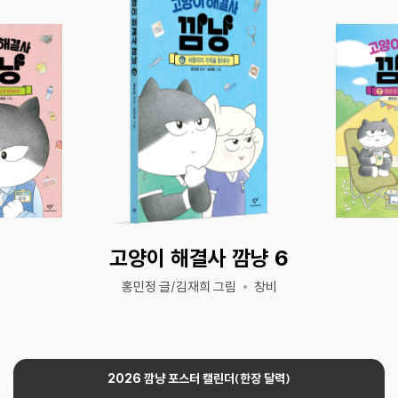
고양이 해결사 깜냥 6
홍민정 글/김재희 그림
창비
2026 깜냥 포스터 캘린더(한장 달력)