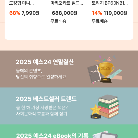
도킹형 미니
마리오카트 월드
토리지 BP60NB10
보조배터리
세트
4k UHD 블루레이
68%
7,990
688,000
14%
119,000
원
원
원
5000mAh X13
재생 외장형 ODD
무료배송
무료배송
18.5Wh 기내반입