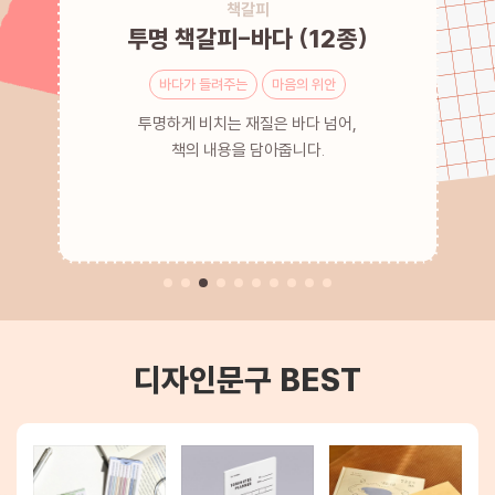
다이어리
다이어리
독서대
책갈피
북커버
스티커
파우치
독서대
노트
키링
필통
가방
미피 BRUNA FAMILY 가방고리
피요 더블 스냅 파우치 2color
소이믹스 에어리 라이트 가죽
퍼니메이드 대용량 가죽 삼각
캔버스 반달 크로스백 숄더백
아이코닉 이겨낸다 말풍선
투명 책갈피-바다 (12종)
크림 2단 화이트 독서대
크림 2단 화이트 독서대
양지사 2026
양지사 2026
착한노트A5
필통 펜케이스 펜파우치
미니백 남성 여성 가방
북커버 SOBOOK3
유즈어리25A
유즈어리25A
스티커팩
인형
포근하고 따뜻한 감섬
바른 자세를 위한
바른 자세를 위한
취향따라 고르는
바다가 들려주는
크림 컬러 2단 독서대
크림 컬러 2단 독서대
슬림하면서 가벼운 무게감
가벼운 노트
마음의 위안
2026 다이어리
2026 다이어리
스티커 하나로
기분 좋은 독서를 위한
남녀 누구나 편하게
기분에 따라 바꾸는
국내 생산
오늘의 기분을 표현해요
예스24배송으로 빠르게
예스24배송으로 빠르게
후기 좋은 아이템
데일리 가방 추천
스타일표현 키링
가벼운 책 커버
투명하게 비치는 재질은 바다 넘어,
휴대가 편리한 A5사이즈 노트에
코튼 소재에 폭신한 보강재로
오직 예스24에서만
오직 예스24에서만
디지털 기기를 보관하기 좋아요.
만날 수 있는 컬러입니다.
만날 수 있는 컬러입니다.
책의 내용을 담아줍니다.
마음껏 필기하세요.
폰과 지갑을 간단하게 들고 다니고 세탁도 편해요.
미피 정품인형으로 어디서도 본 적 없는
넉넉한 수납력을 자랑하는 가죽 필통
70g! 공기처럼 가벼운 특수 가공된
다이어리계의 스테디셀러,
다이어리계의 스테디셀러,
요즘 대세!
디테일의 보들보들 원단!
귀여운 감정표현 스티커
경량 가죽 원단 북커버
무료배송 혜택까지
양지사 다이어리
양지사 다이어리
디자인문구 BEST