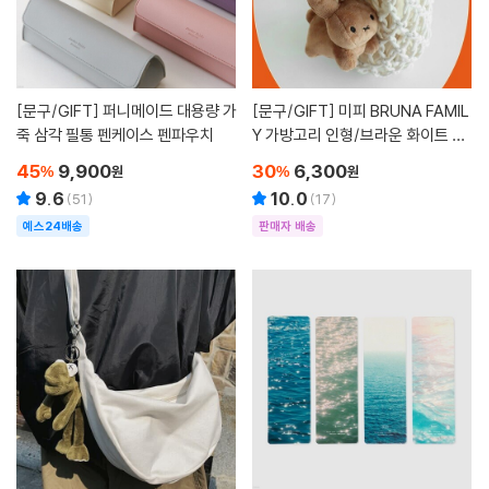
[문구/GIFT]
퍼니메이드 대용량 가
[문구/GIFT]
미피 BRUNA FAMIL
죽 삼각 필통 펜케이스 펜파우치
Y 가방고리 인형/브라운 화이트 그
레이 굿즈 가방장식 열쇠고리 키링
45
9,900
30
6,300
%
원
%
원
9.6
10.0
(
51
)
(
17
)
예스24배송
판매자 배송