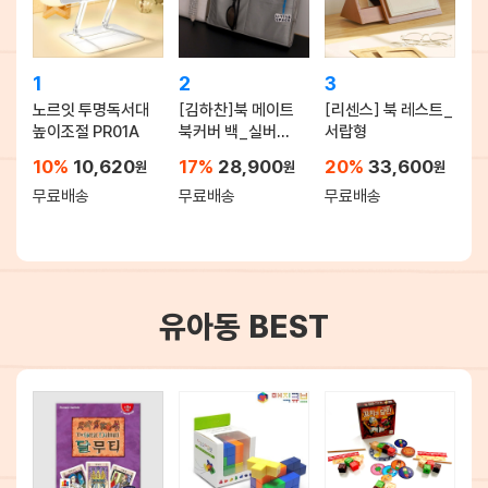
1
2
3
노르잇 투명독서대
[김하찬]북 메이트
[리센스] 북 레스트_
높이조절 PR01A
북커버 백_실버
서랍형
(M/L Size)
10%
10,620
17%
28,900
20%
33,600
원
원
원
무료배송
무료배송
무료배송
유아동 BEST