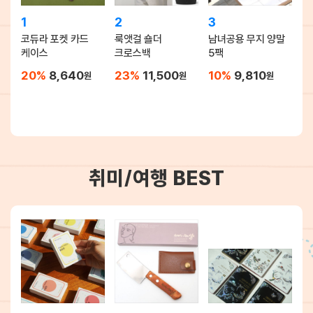
1
2
3
코듀라 포켓 카드
룩앳걸 숄더
남녀공용 무지 양말
케이스
크로스백
5팩
20%
8,640
23%
11,500
10%
9,810
원
원
원
취미/여행 BEST