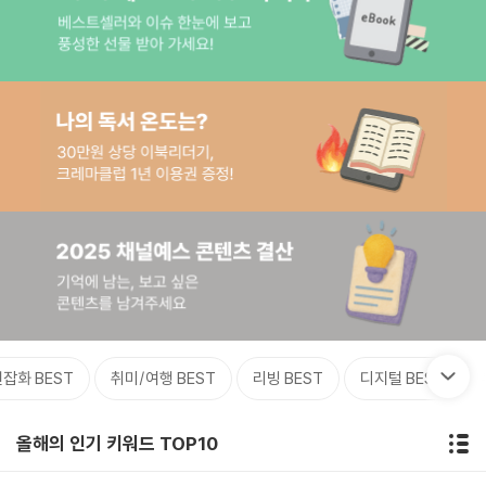
잡화 BEST
취미/여행 BEST
리빙 BEST
디지털 BEST
올해의 인기 키워드 TOP10