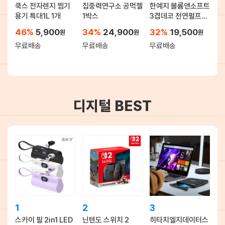
쿡스 전자렌지 찜기
집중력연구소 공먹젤
한예지 볼륨앤소프트
용기 특대1L 1개
1박스
3겹데코 천연펄프
화장지 30롤 × 2팩
46%
5,900
34%
24,900
32%
19,500
원
원
원
무료배송
무료배송
무료배송
디지털 BEST
1
2
3
스카이 필 2in1 LED
닌텐도 스위치 2
히타치엘지데이터스