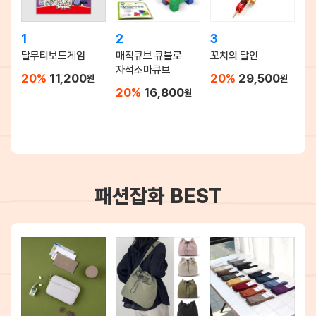
1
2
3
달무티보드게임
매직큐브 큐블로
꼬치의 달인
자석소마큐브
20%
11,200
20%
29,500
원
원
20%
16,800
원
패션잡화 BEST