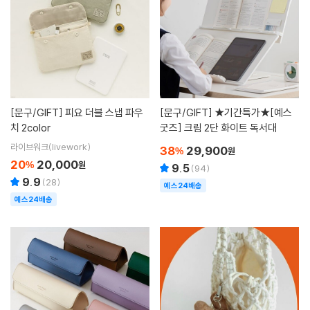
[문구/GIFT]
피요 더블 스냅 파우
[문구/GIFT]
★기간특가★[예스
치 2color
굿즈] 크림 2단 화이트 독서대
라이브워크(livework)
38
29,900
%
원
20
20,000
%
원
9.5
(
94
)
9.9
(
28
)
예스24배송
예스24배송