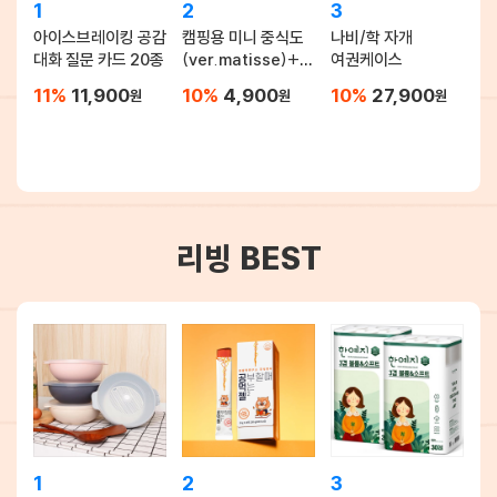
1
2
3
아이스브레이킹 공감
캠핑용 미니 중식도
나비/학 자개
대화 질문 카드 20종
(ver.matisse)+칼
여권케이스
집포함
11%
11,900
10%
4,900
10%
27,900
원
원
원
리빙 BEST
1
2
3