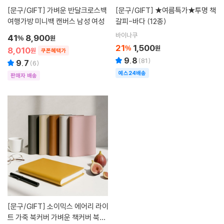
[문구/GIFT]
가벼운 반달크로스백
[문구/GIFT]
★여름특가★투명 책
여행가방 미니백 캔버스 남성 여성
갈피-바다 (12종)
바이나쿠
41
8,900
%
원
21
1,500
%
원
8,010
원
쿠폰혜택가
9.8
(
81
)
9.7
(
6
)
예스24배송
판매자 배송
[문구/GIFT]
소이믹스 에어리 라이
트 가죽 북커버 가벼운 책커버 북케