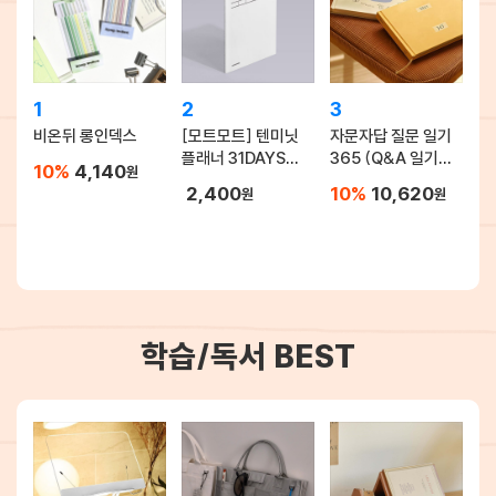
1
2
3
비온뒤 롱인덱스
[모트모트] 텐미닛
자문자답 질문 일기
플래너 31DAYS
365 (Q&A 일기장,
10%
4,140
원
오리지널 - 화이트
문답책)
2,400
10%
10,620
원
원
학습/독서 BEST