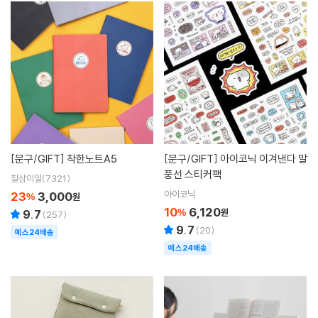
[문구/GIFT]
착한노트A5
[문구/GIFT]
아이코닉 이겨낸다 말
풍선 스티커팩
칠삼이일(7321)
아이코닉
23
3,000
%
원
10
6,120
%
원
9.7
(
257
)
9.7
(
20
)
예스24배송
예스24배송