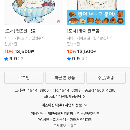
[도서]
달콤한 백곰
[도서]
빵이 된 백곰
시바타 게이코 저 / 김언수 역
시바타게이코 글그림 / 황진희 역
길벗스쿨
길벗스쿨
10
13,500
10
13,500
%
원
%
원
9.9
9.9
(
17
)
(
31
)
로그인
최근 본 상품
주문/배송
고객센터 1544-3800
티켓 1544-6399
중고샵 1566-4295
eBook 1:1문의/채팅상담
예스이십사(주) 사업자 정보
이용약관
개인정보처리방침
청소년보호정책
PC버전
회사소개
거래처관계자께
도서홍보
광고