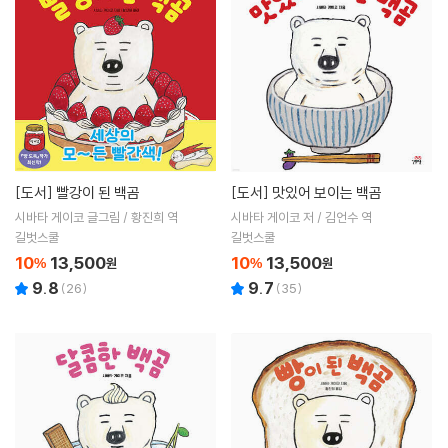
[도서]
빨강이 된 백곰
[도서]
맛있어 보이는 백곰
시바타 게이코 글그림 / 황진희 역
시바타 게이코 저 / 김언수 역
길벗스쿨
길벗스쿨
10
13,500
10
13,500
%
원
%
원
9.8
9.7
(
26
)
(
35
)