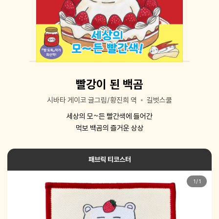
빨강이 된 백곰
시바타 게이코 글그림/황진희 역
길벗스쿨
세상의 모~든 빨간색에 들어간
먹보 백곰의 즐거운 상상
패브릭 티코스터
1
/
1