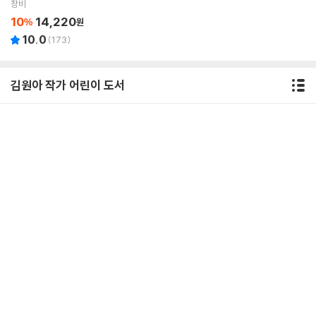
창비
10
14,220
%
원
10.0
(
173
)
김원아 작가 어린이 도서