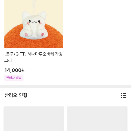
[문구/GIFT]
하나마루오바케 가방
고리
14,000
원
판매자 배송
산리오 인형