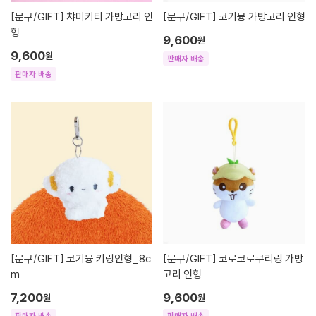
[문구/GIFT]
챠미키티 가방고리 인
[문구/GIFT]
코기뮹 가방고리 인형
형
9,600
원
9,600
원
판매자 배송
판매자 배송
[문구/GIFT]
코기뮹 키링인형_8c
[문구/GIFT]
코로코로쿠리링 가방
m
고리 인형
7,200
9,600
원
원