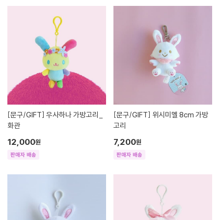
[문구/GIFT]
우사하나 가방고리_
[문구/GIFT]
위시미멜 8cm 가방
화관
고리
12,000
7,200
원
원
판매자 배송
판매자 배송