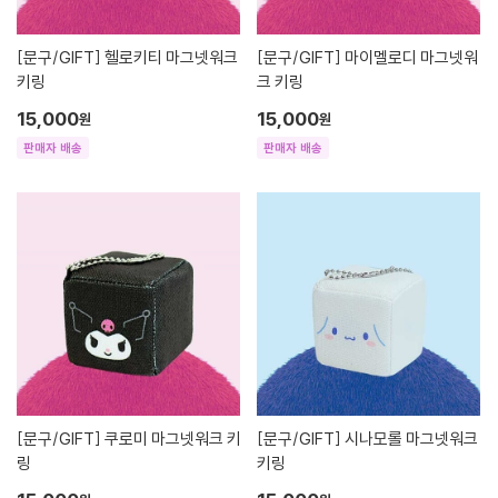
[문구/GIFT]
헬로키티 마그넷워크
[문구/GIFT]
마이멜로디 마그넷워
키링
크 키링
15,000
15,000
원
원
판매자 배송
판매자 배송
[문구/GIFT]
쿠로미 마그넷워크 키
[문구/GIFT]
시나모롤 마그넷워크
링
키링