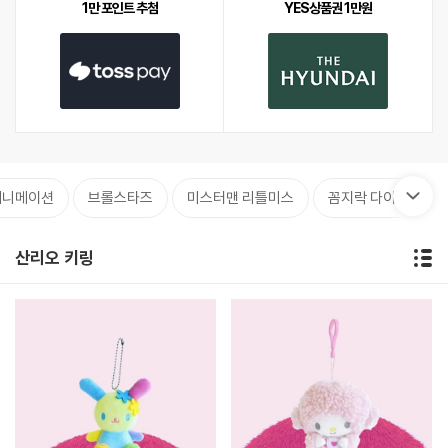
1만 포인트 추첨
YES상품권 1만원
애니메이션
브롤스타즈
미스터맨 리틀미스
꼼지락 다이노
산리오 키링