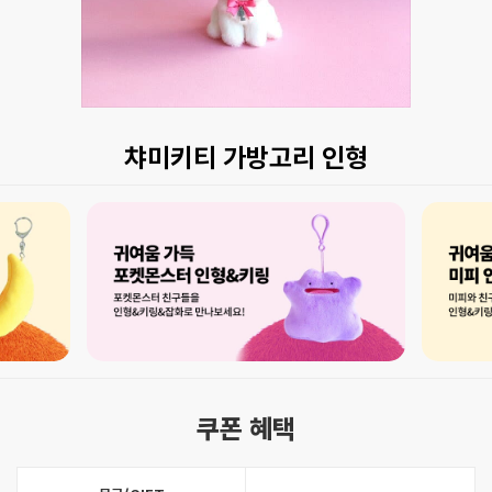
챠미키티 가방고리 인형
쿠폰 혜택