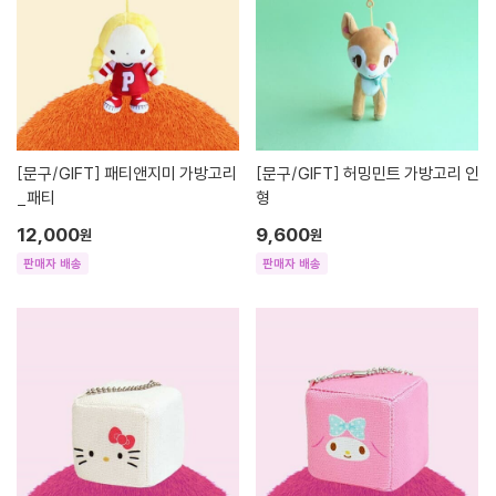
[문구/GIFT]
패티앤지미 가방고리
[문구/GIFT]
허밍민트 가방고리 인
_패티
형
12,000
9,600
원
원
판매자 배송
판매자 배송