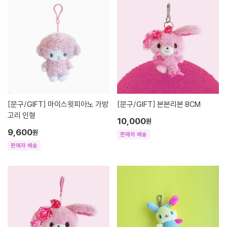
[문구/GIFT]
마이스윗피아노 가방
[문구/GIFT]
본본리본 8CM
고리 인형
10,000
원
9,600
원
판매자 배송
판매자 배송