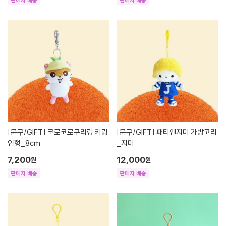
판매자 배송
판매자 배송
[문구/GIFT]
코로코로쿠리링 키링
[문구/GIFT]
패티앤지미 가방고리
인형_8cm
_지미
7,200
12,000
원
원
판매자 배송
판매자 배송