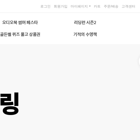
로그인
회원가입
마이페이지
카트
주문/배송
고객센터
오디오북 썸머 페스타
리딩런 시즌2
골든벨 퀴즈 풀고 상품권
기적의 수영책
키링