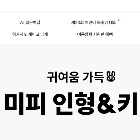
AI 일문백답
제23회 어린이 독후감 대회
히가시노 게이고 타계
여름방학 시원한 혜택
귀여움 가득🐰
미피 인형&