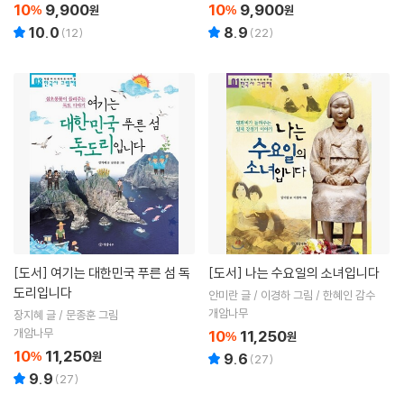
10
9,900
10
9,900
%
원
%
원
10.0
8.9
(
12
)
(
22
)
[도서]
여기는 대한민국 푸른 섬 독
[도서]
나는 수요일의 소녀입니다
도리입니다
안미란 글 / 이경하 그림 / 한혜인 감수
개암나무
장지혜 글 / 문종훈 그림
개암나무
10
11,250
%
원
10
11,250
%
원
9.6
(
27
)
9.9
(
27
)