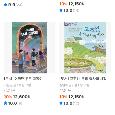
10
12,150
%
원
9.9
(
23
)
10.0
(
14
)
[도서]
어쩌면 우주 떠돌이
[도서]
고조선, 우리 역사의 시작
최은영 글 / 해랑 그림
김일옥 글 / 김호랑 그림
개암나무
개암나무
10
12,600
10
12,150
%
원
%
원
10.0
10.0
(
9
)
(
12
)