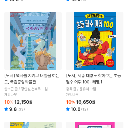
[도서]
역사를 지키고 내일을 여는
[도서]
세종 대왕도 찾아보는 초등
곳, 국립중앙박물관
필수 어휘 100 : 레벨 1
한소곤 글 / 정인성,천복주 그림
홍옥 글 / 윤유리 그림
개암나무
개암나무
10
12,150
10
16,650
%
원
%
원
9.8
10.0
(
33
)
(
12
)