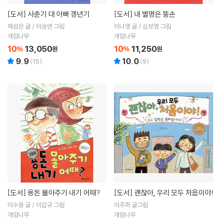
[도서]
사춘기 대 아빠 갱년기
[도서]
내 별명은 똥손
제성은 글 / 이승연 그림
이나영 글 / 심보영 그림
개암나무
개암나무
10
13,050
10
11,250
%
원
%
원
9.9
10.0
(
15
)
(
9
)
[도서]
용돈 몰아주기 내기 어때?
[도서]
괜찮아, 우리 모두 처음이야!
이수용 글 / 이갑규 그림
이주희 글그림
개암나무
개암나무