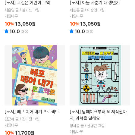
[도서]
교실은 어린이 구역
[도서]
아들 사춘기 대 갱년기
최은영 글 / 불키드 그림
제성은 글 / 이승연 그림
개암나무
개암나무
10
13,050
10
13,050
%
원
%
원
10.0
10.0
(
20
)
(
26
)
[도서]
베프 떼어 내기 프로젝트
[도서]
딥페이크부터 AI 저작권까
지, 과학을 말해요
김근혜 글 / 김다정 그림
개암나무
양서윤 글 / 신병근 그림
개암나무
10
11,700
%
원