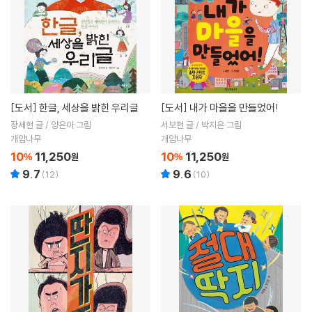
[도서]
한글, 세상을 밝힌 우리글
[도서]
내가 마을을 만들었어!
장세현 글 / 양은아 그림
서보현 글 / 박지은 그림
개암나무
개암나무
10
11,250
10
11,250
%
원
%
원
9.7
9.6
(
12
)
(
10
)