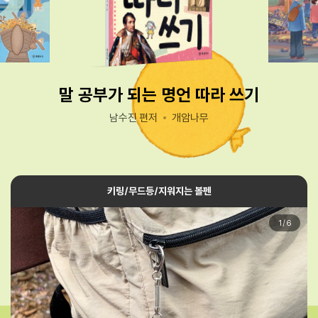
말 공부가 되는 명언 따라 쓰기
남수진 편저
개암나무
키링/무드등/지워지는 볼펜
1
/
6