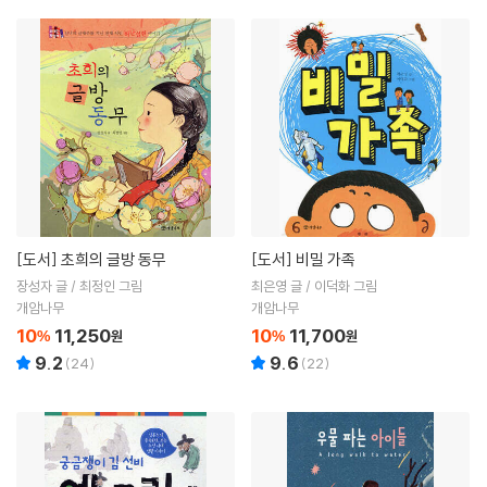
[도서]
초희의 글방 동무
[도서]
비밀 가족
장성자 글 / 최정인 그림
최은영 글 / 이덕화 그림
개암나무
개암나무
10
11,250
10
11,700
%
원
%
원
9.2
9.6
(
24
)
(
22
)