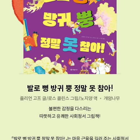
발로 뻥 방귀 뿡 정말 못 참아!
줄리언 고프 글/로스 콜린스 그림/노지양 역
개암나무
불편한 감정을 다스리는
따뜻하고 유쾌한 사회정서 그림책!
『발로 뻥 방귀 뿡 정말 못 참아!』는 마음 근육을 길러 주는 사회정서