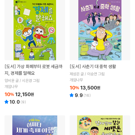
[도서]
가상 화폐부터 로봇 세금까
[도서]
사춘기 대 중학 생활
지, 경제를 말해요
제성은 글 / 이승연 그림
개암나무
양서윤 글 / 시은경 그림
개암나무
10
13,500
%
원
10
12,150
%
원
9.9
(
16
)
10.0
(
9
)