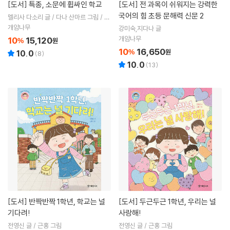
[도서]
특종, 소문에 휩싸인 학교
[도서]
전 과목이 쉬워지는 강력한
국어의 힘 초등 문해력 신문 2
멜리사 다소리 글 / 다나 산마르 그림 / 정
다은 역
개암나무
강미숙,지다나 글
개암나무
10
15,120
%
원
10
16,650
%
원
10.0
(
8
)
10.0
(
13
)
[도서]
반짝반짝 1학년, 학교는 널
[도서]
두근두근 1학년, 우리는 널
기다려!
사랑해!
전영신 글 / 근홍 그림
전영신 글 / 근홍 그림