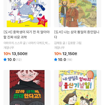
[도서]
중학생이 되기 전 꼭 알아야
[도서]
나는 삼국 통일의 증인입니
할 진짜 쉬운 과학
다
야마우치 스스무 글 / 사마키 다케오,박은
김해등 글 / 김호랑 그림
서 감수 / 곽범신 역
개암나무
개암나무
10
13,500
10
12,150
%
원
%
원
10.0
10.0
(
12
)
(
18
)