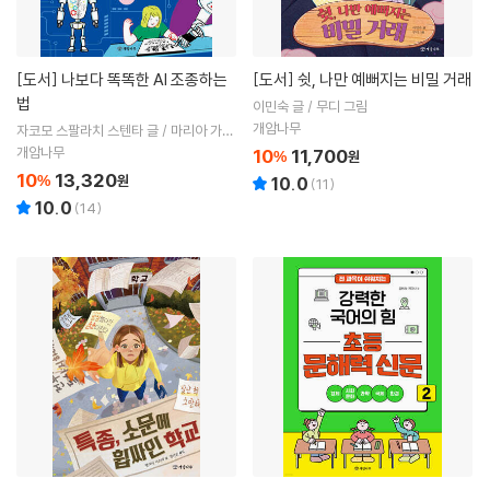
[도서]
나보다 똑똑한 AI 조종하는
[도서]
쉿, 나만 예뻐지는 비밀 거래
법
이민숙 글 / 무디 그림
개암나무
자코모 스팔라치 스텐타 글 / 마리아 가브
리엘라 가스파리 그림 / 김보경 역
개암나무
10
11,700
%
원
10
13,320
%
원
10.0
(
11
)
10.0
(
14
)