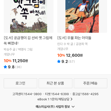
[도서]
궁금쟁이 김 선비 옛 그림에
[도서]
우물 파는 아이들
쏙 빠졌네!
린다 수 박 글 / 공경희 역
개암나무
박승주 글 / 백명식 그림
개암나무
10
12,600
%
원
10
11,250
%
원
9.2
(
57
)
9.8
(
36
)
로그인
최근 본 상품
주문/배송
고객센터 1544-3800
티켓 1544-6399
중고샵 1566-4295
eBook 1:1문의/채팅상담
예스이십사(주) 사업자 정보