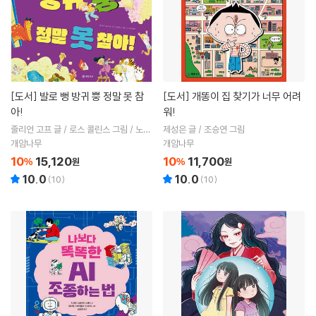
[도서]
발로 뻥 방귀 뿡 정말 못 참
[도서]
개똥이 집 찾기가 너무 어려
아!
워!
줄리언 고프 글 / 로스 콜린스 그림 / 노지
제성은 글 / 조승연 그림
양 역
개암나무
개암나무
10
15,120
10
11,700
%
원
%
원
10.0
10.0
(
10
)
(
10
)