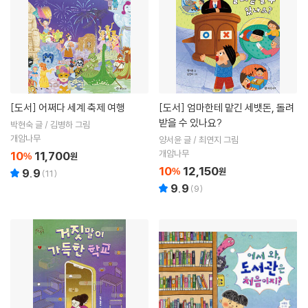
[도서]
어쩌다 세계 축제 여행
[도서]
엄마한테 맡긴 세뱃돈, 돌려
받을 수 있나요?
박현숙 글 / 김병하 그림
개암나무
양서윤 글 / 최연지 그림
개암나무
10
11,700
%
원
10
12,150
%
원
9.9
(
11
)
9.9
(
9
)