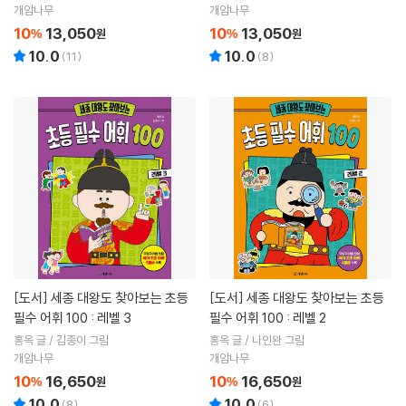
개암나무
개암나무
10
13,050
10
13,050
%
원
%
원
10.0
10.0
(
11
)
(
8
)
[도서]
세종 대왕도 찾아보는 초등
[도서]
세종 대왕도 찾아보는 초등
필수 어휘 100 : 레벨 3
필수 어휘 100 : 레벨 2
홍옥 글 / 김종이 그림
홍옥 글 / 나인완 그림
개암나무
개암나무
10
16,650
10
16,650
%
원
%
원
10.0
10.0
(
8
)
(
6
)