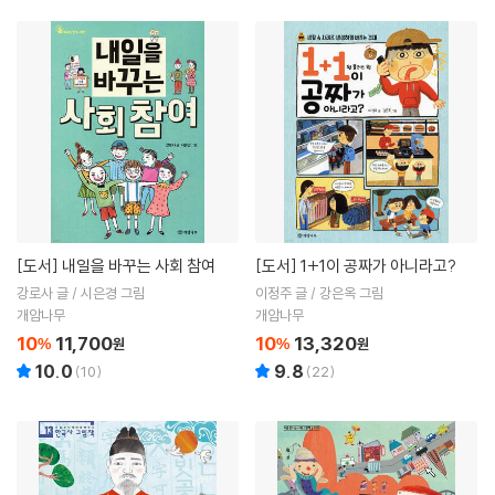
[도서]
내일을 바꾸는 사회 참여
[도서]
1+1이 공짜가 아니라고?
강로사 글 / 시은경 그림
이정주 글 / 강은옥 그림
개암나무
개암나무
10
11,700
10
13,320
%
원
%
원
10.0
9.8
(
10
)
(
22
)