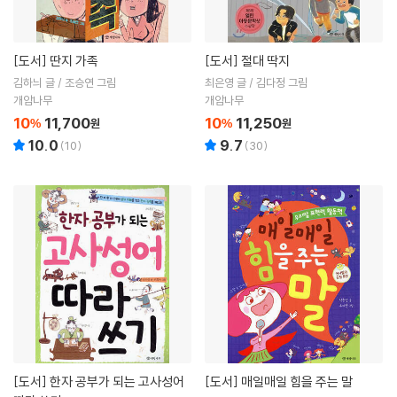
[도서]
딴지 가족
[도서]
절대 딱지
김하늬 글 / 조승연 그림
최은영 글 / 김다정 그림
개암나무
개암나무
10
11,700
10
11,250
%
원
%
원
10.0
9.7
(
10
)
(
30
)
[도서]
한자 공부가 되는 고사성어
[도서]
매일매일 힘을 주는 말