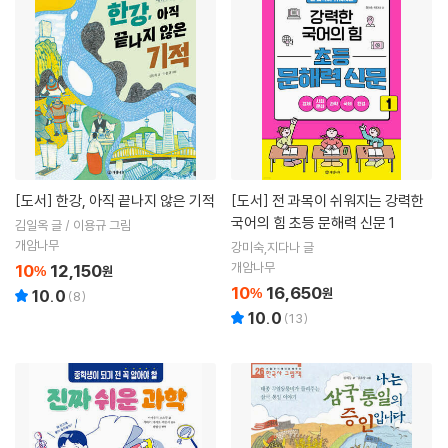
[도서]
한강, 아직 끝나지 않은 기적
[도서]
전 과목이 쉬워지는 강력한
국어의 힘 초등 문해력 신문 1
김일옥 글 / 이용규 그림
개암나무
강미숙,지다나 글
개암나무
10
12,150
%
원
10
16,650
%
원
10.0
(
8
)
10.0
(
13
)