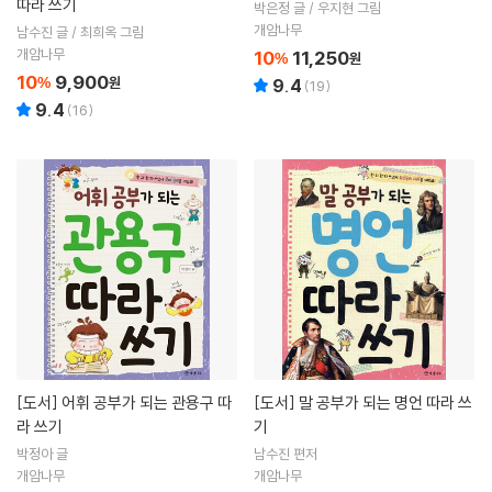
따라 쓰기
박은정 글 / 우지현 그림
개암나무
남수진 글 / 최희옥 그림
개암나무
10
11,250
%
원
10
9,900
%
원
9.4
(
19
)
9.4
(
16
)
[도서]
어휘 공부가 되는 관용구 따
[도서]
말 공부가 되는 명언 따라 쓰
라 쓰기
기
박정아 글
남수진 편저
개암나무
개암나무