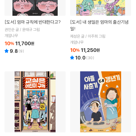
[도서]
엄마 규칙에 반대한다고?
[도서]
내 생일은 엄마의 출산기념
일!
권인순 글 / 윤태규 그림
개암나무
제성은 글 / 이주희 그림
개암나무
10
11,700
%
원
10
11,250
%
원
9.8
(
9
)
10.0
(
30
)