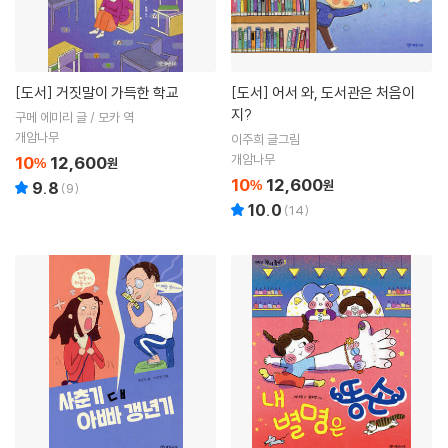
[도서]
거짓말이 가득한 학교
[도서]
어서 와, 도서관은 처음이
지?
구메 에미리 글 / 모카 역
개암나무
이주희 글그림
개암나무
10
12,600
%
원
10
12,600
%
원
9.8
(
9
)
10.0
(
14
)