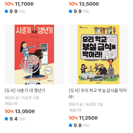
10
11,700
10
13,500
%
원
%
원
9.9
9.9
(
16
)
(
19
)
[도서]
사춘기 대 갱년기
[도서]
우리 학교 부실 급식을 막아
라!
제성은 글 / 이승연 그림
개암나무
정윤선 글 / 송효정 그림
개암나무
10
13,050
%
원
10
11,250
%
원
9.4
(
35
)
9.8
(
10
)