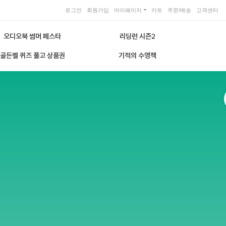
로그인
회원가입
마이페이지
카트
주문/배송
고객센터
오디오북 썸머 페스타
리딩런 시즌2
골든벨 퀴즈 풀고 상품권
기적의 수영책