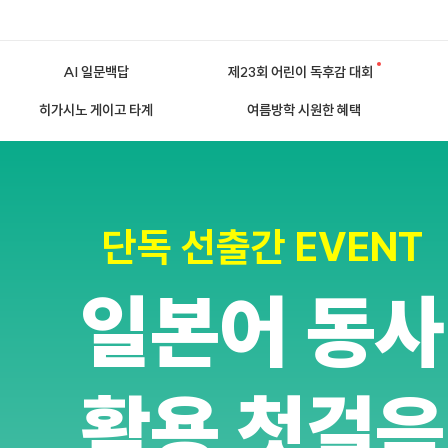
AI 일문백답
제23회 어린이 독후감 대회
히가시노 게이고 타계
여름방학 시원한 혜택
단독 선출간 EVENT
일본어 동사
활용 첫걸음