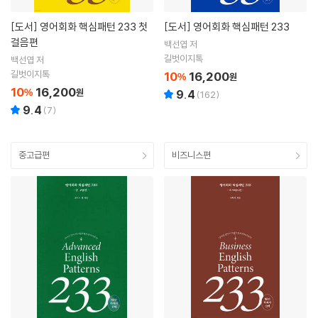
[도서]
영어회화 핵심패턴 233 첫
[도서]
영어회화 핵심패턴 233
걸음편
백선엽 저
길벗이지톡
백선엽 저
길벗이지톡
10
16,200
%
원
10
16,200
%
원
9.4
(
162
)
9.4
(
7
)
중고급편
비즈니스편