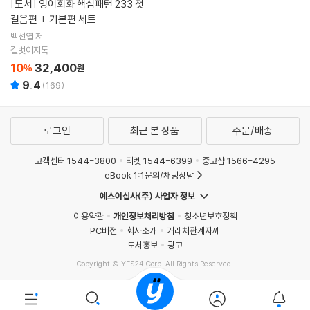
[도서]
영어회화 핵심패턴 233 첫
걸음편 + 기본편 세트
백선엽 저
길벗이지톡
10
32,400
%
원
9.4
(
169
)
로그인
최근 본 상품
주문/배송
고객센터 1544-3800
티켓 1544-6399
중고샵 1566-4295
eBook 1:1문의/채팅상담
예스이십사(주) 사업자 정보
이용약관
개인정보처리방침
청소년보호정책
PC버전
회사소개
거래처관계자께
도서홍보
광고
Copyright © YES24 Corp. All Rights Reserved.
PYEVENTWEB5