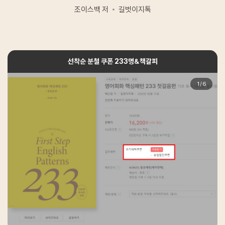
조이스백 저
길벗이지톡
선착순 분철 쿠폰 233명&책갈피
1
/
6