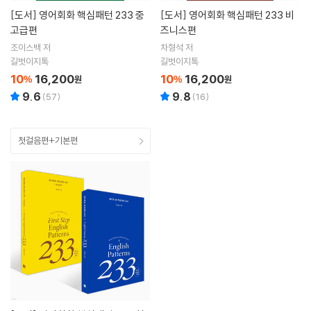
[도서]
영어회화 핵심패턴 233 중
[도서]
영어회화 핵심패턴 233 비
고급편
즈니스편
조이스백 저
차형석 저
길벗이지톡
길벗이지톡
10
16,200
10
16,200
%
원
%
원
9.6
9.8
(
57
)
(
16
)
첫걸음편+기본편