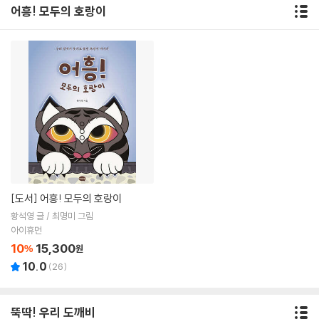
어흥! 모두의 호랑이
[도서]
어흥! 모두의 호랑이
황석영 글 / 최명미 그림
아이휴먼
10
15,300
%
원
10.0
(
26
)
뚝딱! 우리 도깨비