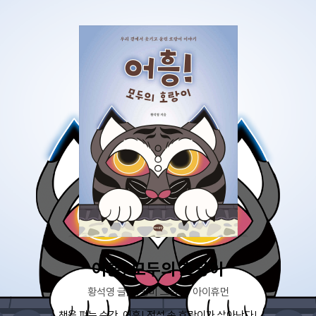
어흥! 모두의 호랑이
황석영 글/최명미 그림
아이휴먼
책을 펴는 순간, 어흥! 전설 속 호랑이가 살아난다!