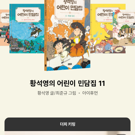
황석영의 어린이 민담집 11
황석영 글/최준규 그림
아이휴먼
더피 키링