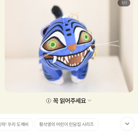
1
/
1
꼭 읽어주세요
뚝딱! 우리 도깨비
황석영의 어린이 민담집 시리즈