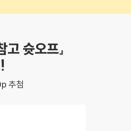
 참고 슛오프』
!
0p 추첨