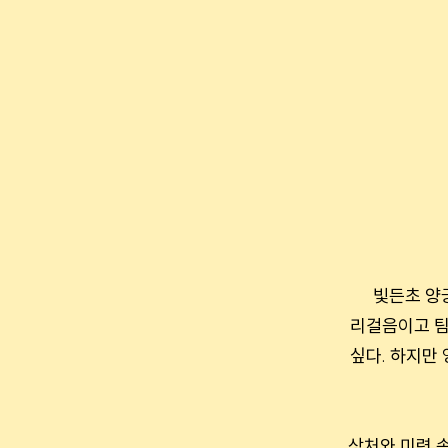
빛든초 양궁
리걸음이고 팀
싶다. 하지만
상처와 미련 속