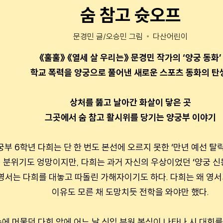
숨 참고 슛오프
문경민 글/오승민 그림
다산어린이
《훌훌》 《열세 살 우리는》 문경민 작가의 ‘양궁 동화’
학교 폭력을 양궁으로 풀어낸 새로운 스포츠 동화의 탄
상처를 뚫고 날아간 화살이 닿은 곳
그곳에서 숨 참고 활시위를 당기는 양궁부 이야기
부 6학년 다희는 단 한 번도 본선에 오르지 못한 ‘만년 예선 탈락
 분위기도 엉망이지만, 다희는 과거 자신의 우상이었던 ‘양궁 신동
 영서는 다희를 대놓고 따돌린 가해자이기도 하다. 다희는 왜 영서
이유도 모른 채 도망치듯 전학을 와야만 했다.
에 머물던 다희 앞에 어느 날 신입 부원 봉식이 나타나 시 대회