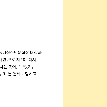
문학동네청소년문학상 대상과
나린』으로 제2회 ‘다시
는 복어』 『브릿지』,
』 『나는 언제나 말하고