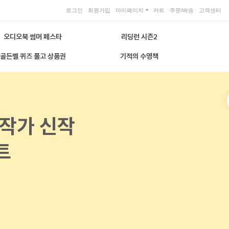
로그인
회원가입
마이페이지
카트
주문/배송
고객센터
오디오북 썸머 페스타
리딩런 시즌2
골든벨 퀴즈 풀고 상품권
기적의 수영책
 작가 신작
트