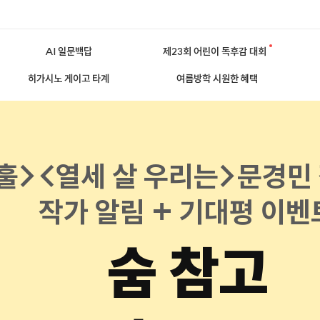
AI 일문백답
제23회 어린이 독후감 대회
히가시노 게이고 타계
여름방학 시원한 혜택
훌><열세 살 우리는>문경민
작가 알림 + 기대평 이벤
숨 참고