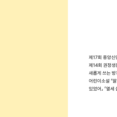
제17회 중앙신
제14회 권정생
새롭게 쓰는 방
어린이소설 『딸
있었어』 『열세 