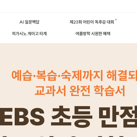
AI 일문백답
제23회 어린이 독후감 대회
히가시노 게이고 타계
여름방학 시원한 혜택
예습·복습·숙제까지 해결
교과서 완전 학습서
EBS 초등 만