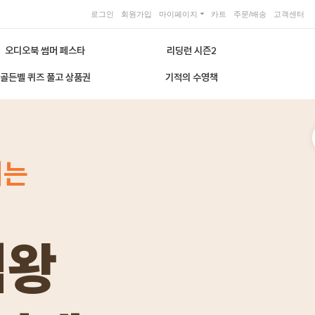
로그인
회원가입
마이페이지
카트
주문/배송
고객센터
오디오북 썸머 페스타
리딩런 시즌2
골든벨 퀴즈 풀고 상품권
기적의 수영책
되는
점왕