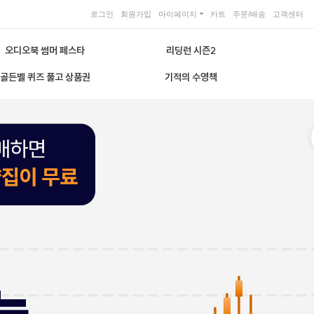
로그인
회원가입
마이페이지
카트
주문/배송
고객센터
오디오북 썸머 페스타
리딩런 시즌2
골든벨 퀴즈 풀고 상품권
기적의 수영책