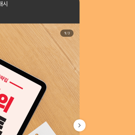
매시
1
/
3