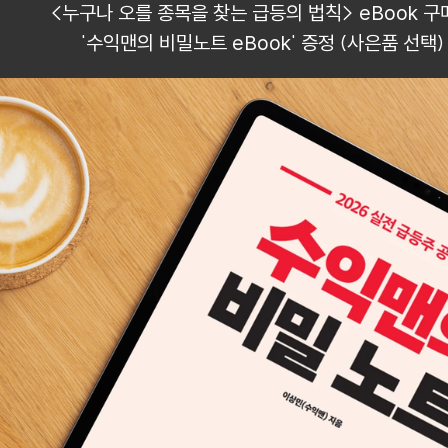
<누구나 오를 종목을 찾는 급등의 법칙> eBook 구
'수익맨의 비밀노트 eBook' 증정 (사은품 선택)