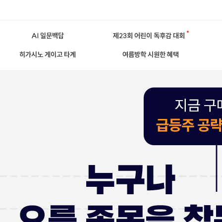
AI 일문백답
제23회 어린이 독후감 대회
히가시노 게이고 타계
여름방학 시원한 혜택