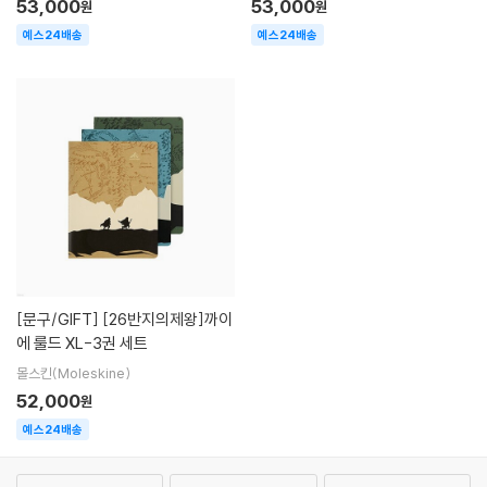
53,000
53,000
원
원
예스24배송
예스24배송
[문구/GIFT]
[26반지의제왕]까이
에 룰드 XL-3권 세트
몰스킨(Moleskine)
52,000
원
예스24배송