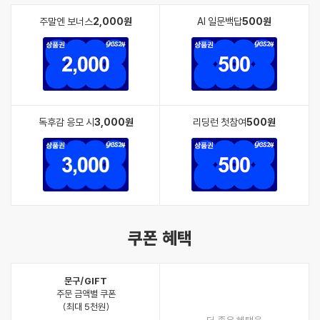
주말엔 보너스
2,000원
AI 일문백답
500원
독후감 응모 시
3,000원
리딩런 첫참여
500원
쿠폰 혜택
문구/GIFT
주문 금액별 쿠폰
(최대 5천원)