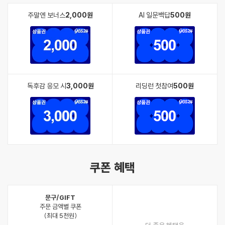
주말엔 보너스
2,000원
AI 일문백답
500원
독후감 응모 시
3,000원
리딩런 첫참여
500원
쿠폰 혜택
문구/GIFT
주문 금액별 쿠폰
(최대 5천원)