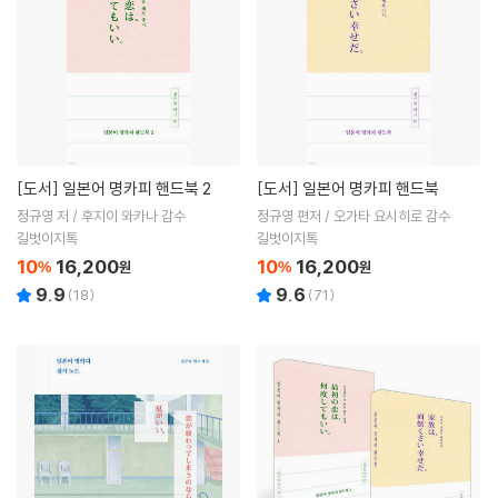
[도서]
일본어 명카피 핸드북 2
[도서]
일본어 명카피 핸드북
정규영 저 / 후지이 와카나 감수
정규영 편저 / 오가타 요시히로 감수
길벗이지톡
길벗이지톡
10
16,200
10
16,200
%
원
%
원
9.9
9.6
(
18
)
(
71
)