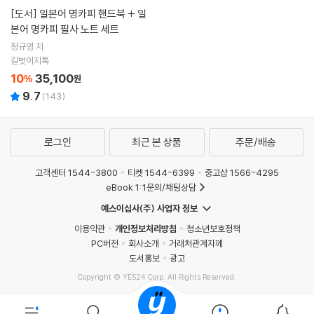
[도서]
일본어 명카피 핸드북 + 일
본어 명카피 필사 노트 세트
정규영 저
길벗이지톡
10
35,100
%
원
9.7
(
143
)
로그인
최근 본 상품
주문/배송
고객센터 1544-3800
티켓 1544-6399
중고샵 1566-4295
eBook 1:1문의/채팅상담
예스이십사(주) 사업자 정보
이용약관
개인정보처리방침
청소년보호정책
PC버전
회사소개
거래처관계자께
도서홍보
광고
Copyright © YES24 Corp. All Rights Reserved.
PYEVENTWEB5