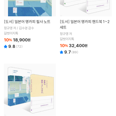
[도서]
일본어 명카피 필사 노트
[도서]
일본어 명카피 핸드북 1~2
세트
정규영 저 / 김수경 감수
길벗이지톡
정규영 저
길벗이지톡
10
18,900
%
원
10
32,400
%
원
9.8
(
72
)
9.7
(
89
)