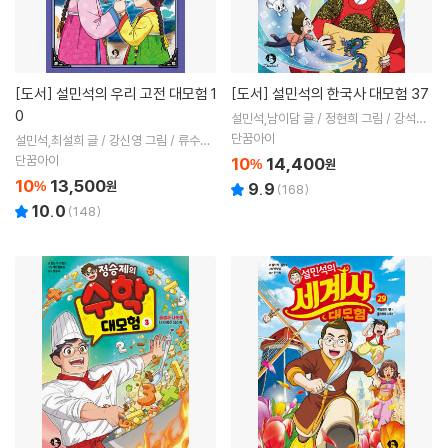
[도서]
설민석의 우리 고전 대모험 1
[도서]
설민석의 한국사 대모험 37
0
설민석,남이담 글 / 정현희 그림 / 강석화
감수
단꿈아이
설민석,최설희 글 / 강신영 그림 / 류수열
감수
단꿈아이
10
14,400
%
원
10
13,500
%
원
9.9
(
168
)
10.0
(
148
)