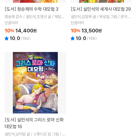
[도서]
정승제의 수학 대모험 3
[도서]
설민석의 세계사 대모험 29
정승제 감수 / 설민석,조영선 글 / 재담웹
설민석,김정욱 글 / 박성일 그림 / 문지희
툰랩 그림
감수
단꿈아이
단꿈아이
10
14,400
10
13,500
%
원
%
원
10.0
10.0
(
182
)
(
156
)
[도서]
설민석의 그리스 로마 신화
대모험 16
설민석,남이담 글 / 스튜디오 담 그림 / 김