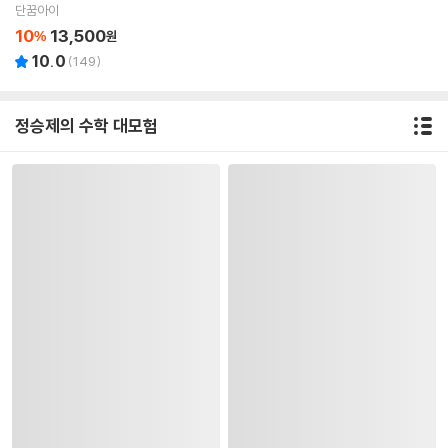
원익 감수
단꿈아이
10
13,500
%
원
10.0
(
149
)
정승제의 수학 대모험