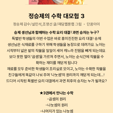
정승제의 수학 대모험 3
정승제 감수/설민석,조영선 글/재담웹툰랩 그림
단꿈아이
승제 생선님과 함께하는 수학 요리 대결! 과연 승자는 누구?
특별반 학생들의 이번 수업은 바로 흥미진진한 요리 대결! 승제
생선님은 식재료를 구하기 위해 학생들을 농장으로 데려가요. 노아는
시작부터 넓은 밭의 작물을 일일이 세어 캐느라 진땀을 빼게 되는데요.
보다 못한 엘이 ‘곱셈’을 가르쳐 주면서, 노아는 순식간에 작물을 수
확하는 재미를 깨닫게 됩니다
재료를 모두 준비한 학생들이 조리실로 모이고, 노아는 수확한 작물을
친구들에게 똑같이 나눠 주며 ‘나눗셈’의 원리까지 깨닫게 되는데…!
드디어 시작된 특별반 요리 대결에서 과연 최후의 승자는 누가 될까요?
★3권에서 만나는 수학
-곱셈의 원리
-나눗셈의 원리
-나머지가 있는 나눗셈