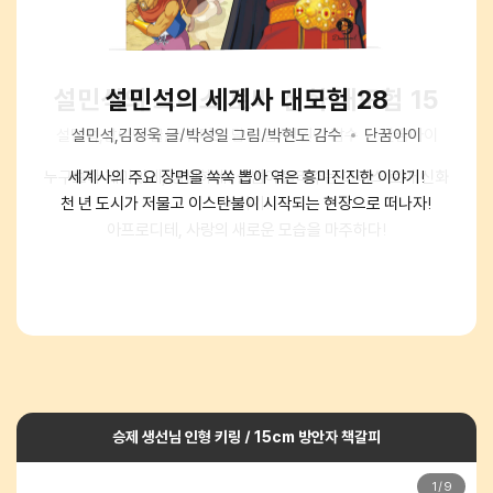
설민석의 그리스 로마 신화 대모험 15
설민석의 우리 고전 대모험 10
설민석의 세계사 대모험 28
설민석의 한국사 대모험 37
설민석의 세계사 대모험 28
설민석의 한국사 대모험 37
설민석,남이담 글/스튜디오 담 그림/김원익 감수
설민석,김정욱 글/박성일 그림/박현도 감수
설민석,남이담 글/정현희 그림/강석화 감수
설민석,최설희 글/강신영 그림/류수열 감수
설민석,김정욱 글/박성일 그림/박현도 감수
설민석,남이담 글/정현희 그림/강석화 감수
단꿈아이
단꿈아이
단꿈아이
단꿈아이
단꿈아이
단꿈아이
누구보다 재미있게, 생생하게! 설쌤이 들려주는 그리스 로마 신화
누적 판매 650만 부 돌파! 2017년부터 현재까지 학습만화
누적 판매 650만 부 돌파! 2017년부터 현재까지 학습만화
세계사의 주요 장면을 쏙쏙 뽑아 엮은 흥미진진한 이야기!
세계사의 주요 장면을 쏙쏙 뽑아 엮은 흥미진진한 이야기!
선조들의 지혜와 가치가 담긴 또 다른 역사, 우리 고전!
꿈과 현실을 넘나드는 흥미로운 이야기를 설쌤이 들려드립니다!
천 년 도시가 저물고 이스탄불이 시작되는 현장으로 떠나자!
천 년 도시가 저물고 이스탄불이 시작되는 현장으로 떠나자!
베스트셀러!
베스트셀러!
이야기!
누명을 쓰고 억울하게 죽은 장화와 홍련, 무섭고도 슬픈 자매
정조의 수원 화성 행차, 모두가 행복한 잔치를 벌이다!
정조의 수원 화성 행차, 모두가 행복한 잔치를 벌이다!
아프로디테, 사랑의 새로운 모습을 마주하다!
이야기!
승제 생선님 인형 키링 / 15cm 방안자 책갈피
1
/
9