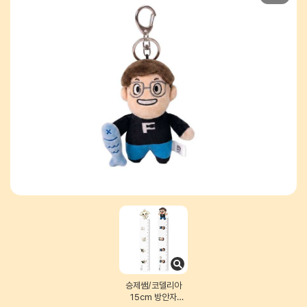
승제쌤/코델리아
15cm 방안자