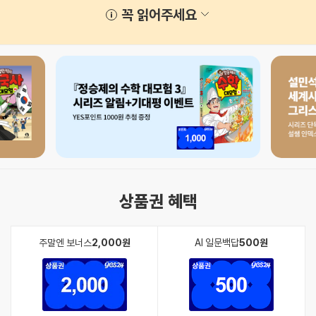
책갈피
꼭 읽어주세요
상품권 혜택
주말엔 보너스
2,000원
AI 일문백답
500원