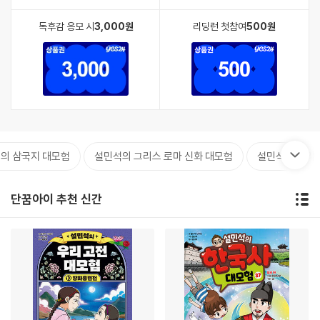
독후감 응모 시
3,000원
리딩런 첫참여
500원
의 삼국지 대모험
설민석의 그리스 로마 신화 대모험
설민석의 우리 
단꿈아이 추천 신간