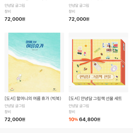
안녕달 글그림
안녕달 글그림
창비
창비
72,000
72,000
원
원
[도서]
할머니의 여름 휴가 (빅북)
[도서]
안녕달 그림책 선물 세트
안녕달 글그림
안녕달 글그림
창비
창비
72,000
10
64,800
원
%
원