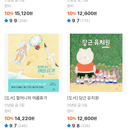
창비
창비
10
15,120
10
12,600
%
원
%
원
9.9
9.7
(
206
)
(
775
)
[도서]
할머니의 여름휴가
[도서]
당근 유치원
안녕달 글그림
안녕달 글그림
창비
창비
10
14,220
10
12,600
%
원
%
원
9.7
9.8
(
245
)
(
326
)