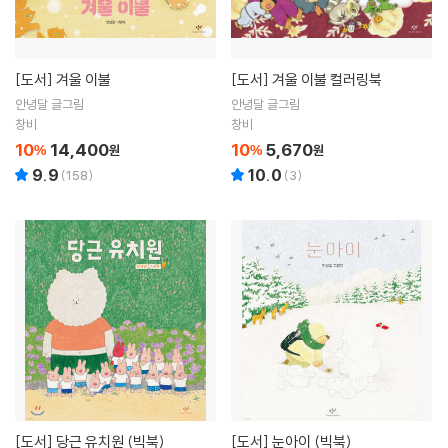
[도서]
겨울 이불
[도서]
겨울 이불 컬러링북
안녕달 글그림
안녕달 글그림
창비
창비
10
14,400
10
5,670
%
원
%
원
9.9
10.0
(
158
)
(
3
)
[도서]
당근 유치원 (빅북)
[도서]
눈아이 (빅북)