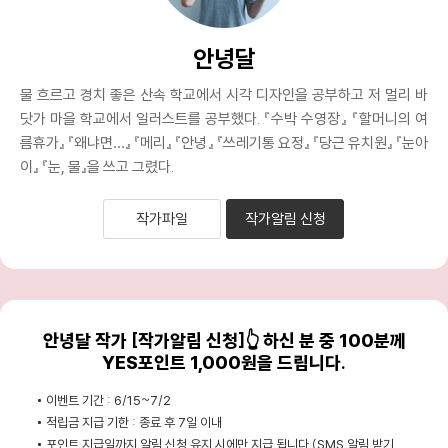
안녕달
물 흐르고 경치 좋은 산속 학교에서 시각 디자인을 공부하고 저 멀리 바
닷가 마을 학교에서 일러스트를 공부했다. 『수박 수영장』 『할머니의 여
름휴가』 『왜냐면…』 『메리』 『안녕』 『쓰레기통 요정』 『당근 유치원』 『눈아
이』 『눈, 물』을 쓰고 그렸다.
작가파일
작가알림 신청
안녕달 작가 [작가알림 신청]👆 하신 분 중 100분께
YES포인트 1,000원을 드립니다.
이벤트 기간 : 6/15~7/2
적립금 지급 기한 : 종료 후 7일 이내
포인트 지급일까지 알림 신청 유지 시에만 지급 됩니다 (SMS 알림 받기