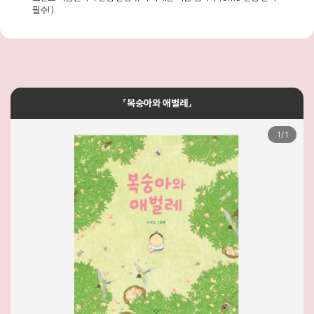
필수!).
『복숭아와 애벌레』
1
/
1