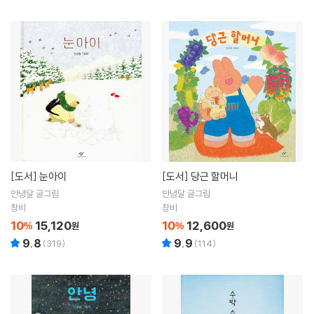
[도서]
눈아이
[도서]
당근 할머니
안녕달 글그림
안녕달 글그림
창비
창비
10
15,120
10
12,600
%
원
%
원
9.8
9.9
(
319
)
(
114
)