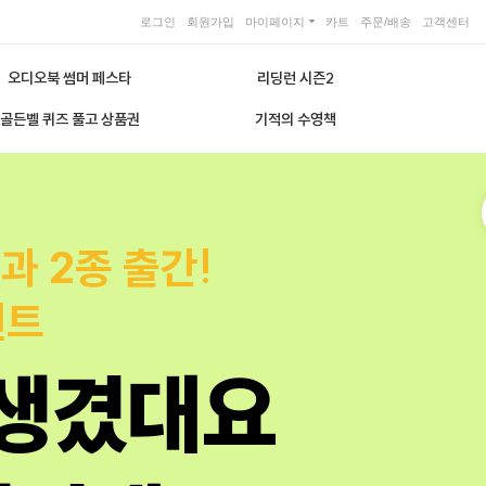
로그인
회원가입
마이페이지
카트
주문/배송
고객센터
오디오북 썸머 페스타
리딩런 시즌2
골든벨 퀴즈 풀고 상품권
기적의 수영책
과 2종 출간!
벤트
 생겼대요