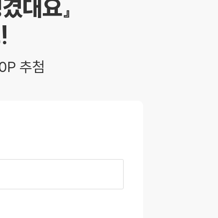
생겼대요』
!
0P 추첨