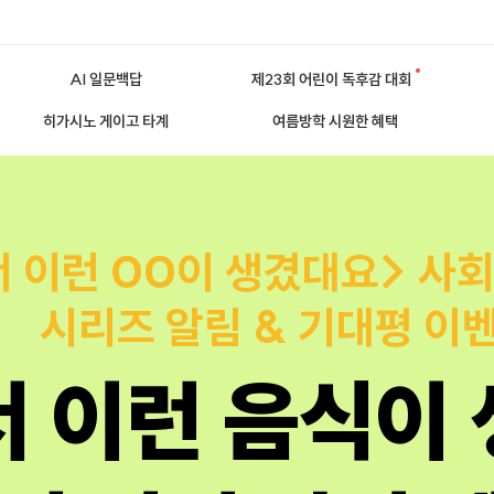
AI 일문백답
제23회 어린이 독후감 대회
히가시노 게이고 타계
여름방학 시원한 혜택
 이런 OO이 생겼대요> 사회
시리즈 알림 & 기대평 이
 이런 음식이