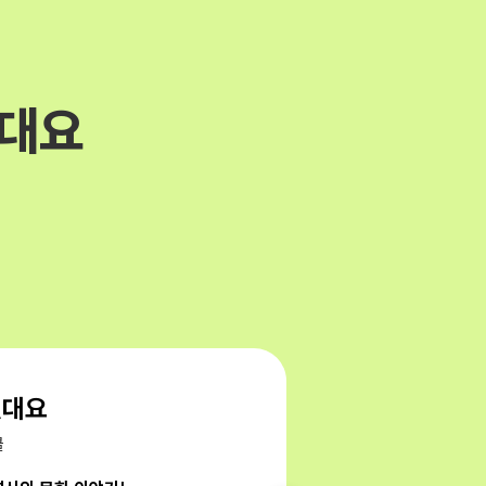
겼대요
겼대요
쿨