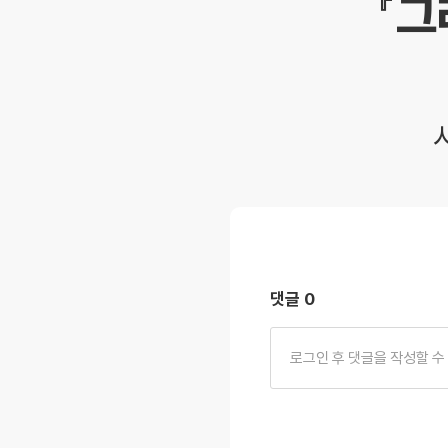
『그
댓글 0