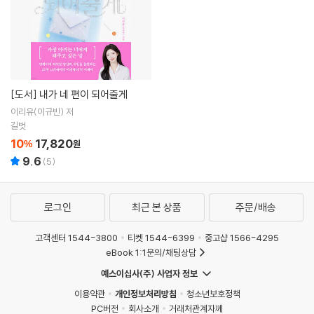
[도서]
내가 네 편이 되어줄게
이리유(이규빈) 저
길벗
10
17,820
%
원
9.6
(
5
)
로그인
최근 본 상품
주문/배송
고객센터 1544-3800
티켓 1544-6399
중고샵 1566-4295
eBook 1:1문의/채팅상담
예스이십사(주) 사업자 정보
이용약관
개인정보처리방침
청소년보호정책
PC버전
회사소개
거래처관계자께