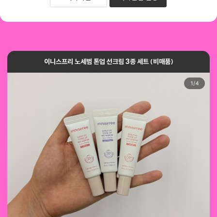
이니스프리 노세범 톤업 선크림 3종 세트 (비매품)
1
/
4