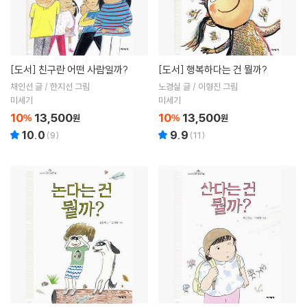
[도서]
친구란 어떤 사람일까?
[도서]
행복하다는 건 뭘까?
채인선 글 / 한지선 그림
노경실 글 / 이형진 그림
미세기
미세기
10
13,500
10
13,500
%
원
%
원
10.0
9.9
(
9
)
(
11
)