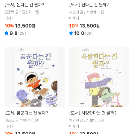
[도서]
논다는 건 뭘까?
[도서]
산다는 건 뭘까?
김용택 글 / 김진화 그림
채인선 글 / 서평화 그림
미세기
미세기
10
13,500
10
13,500
%
원
%
원
9.8
10.0
(
29
)
(
29
)
[도서]
꿈꾼다는 건 뭘까?
[도서]
사랑한다는 건 뭘까?
이상교 글 / 이명하 그림
채인선 글 / 심보영 그림
미세기
미세기
10
13,500
10
13,500
%
원
%
원