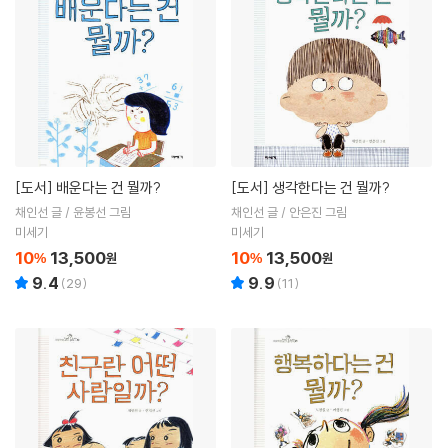
[도서]
배운다는 건 뭘까?
[도서]
생각한다는 건 뭘까?
채인선 글 / 윤봉선 그림
채인선 글 / 안은진 그림
미세기
미세기
10
13,500
10
13,500
%
원
%
원
9.4
9.9
(
29
)
(
11
)