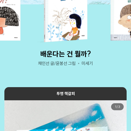
배운다는 건 뭘까?
채인선 글/윤봉선 그림
미세기
투명 책갈피
1
/
3