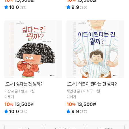
10.0
9.9
(
31
)
(
30
)
[도서]
싫다는 건 뭘까?
[도서]
어른이 된다는 건 뭘까?
이상교 글 / 밤코 그림
채인선 글 / 이석구 그림
미세기
미세기
10
13,500
10
13,500
%
원
%
원
10.0
9.9
(
34
)
(
37
)