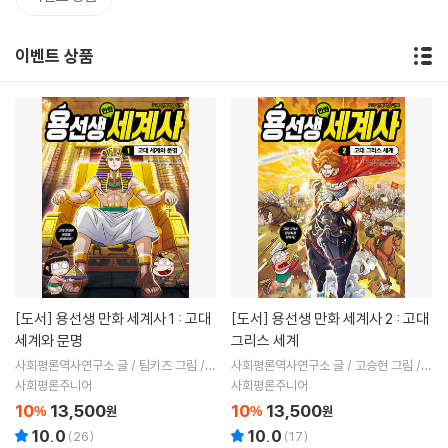
이벤트 상품
[도서]
용선생 만화 세계사 1 : 고대
[도서]
용선생 만화 세계사 2 : 고대
세계와 문명
그리스 세계
사회평론역사연구소 글 / 팀키즈 그림 /
사회평론역사연구소 글 / 고승현 그림 /
정기문 감수
정기문 감수
사회평론주니어
사회평론주니어
10
13,500
10
13,500
%
원
%
원
10.0
10.0
(
26
)
(
17
)