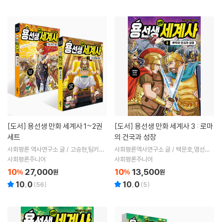
[도서]
용선생 만화 세계사 1~2권
[도서]
용선생 만화 세계사 3 : 로마
세트
의 건국과 성장
사회평론 역사연구소 글 / 고승현,팀키즈
사회평론역사연구소 글 / 백문호,염선규
그림
그림 / 정기문 감수
사회평론주니어
사회평론주니어
10
27,000
10
13,500
%
원
%
원
10.0
10.0
(
56
)
(
5
)