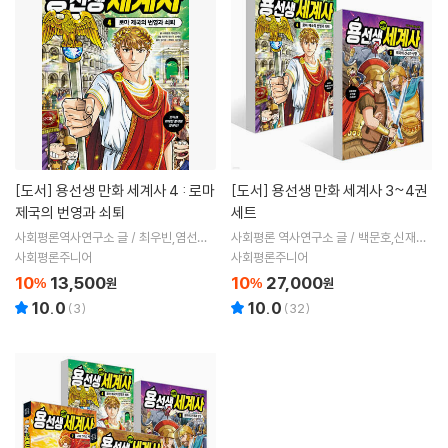
[도서]
용선생 만화 세계사 4 : 로마
[도서]
용선생 만화 세계사 3~4권
제국의 번영과 쇠퇴
세트
사회평론역사연구소 글 / 최우빈,염선규,
사회평론 역사연구소 글 / 백문호,신재미
신재미 그림 / 정기문 감수
스튜디오,염선규,최우빈 그림
사회평론주니어
사회평론주니어
10
13,500
10
27,000
%
원
%
원
10.0
10.0
(
3
)
(
32
)