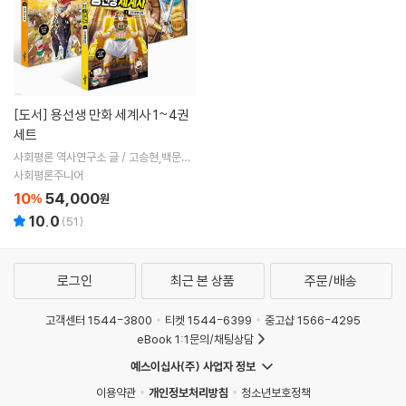
[도서]
용선생 만화 세계사 1~4권
세트
사회평론 역사연구소 글 / 고승현,백문호,
신재미 스튜디오,염선규,최우빈,팀키즈 그
사회평론주니어
림
10
54,000
%
원
10.0
(
51
)
로그인
최근 본 상품
주문/배송
고객센터 1544-3800
티켓 1544-6399
중고샵 1566-4295
eBook 1:1문의/채팅상담
예스이십사(주) 사업자 정보
이용약관
개인정보처리방침
청소년보호정책