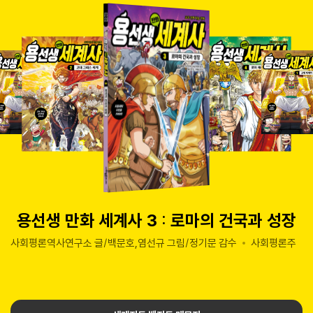
용선생 만화 세계사 3 : 로마의 건국과 성장
사회평론역사연구소 글/백문호,염선규 그림/정기문 감수
사회평론주니어