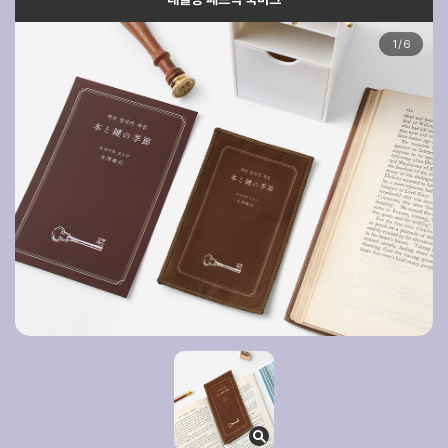
1
/
6