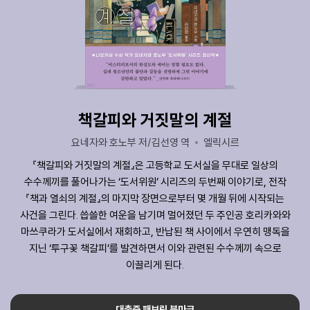
책갈피와 거짓말의 계절
요네자와 호노부 저/김선영 역
엘릭시르
『책갈피와 거짓말의 계절』은 고등학교 도서실을 무대로 일상의
수수께끼를 풀어나가는 ‘도서위원’ 시리즈의 두번째 이야기로, 전작
『책과 열쇠의 계절』의 마지막 장면으로부터 몇 개월 뒤에 시작되는
사건을 그린다. 씁쓸한 여운을 남기며 멀어졌던 두 주인공 호리카와와
마쓰쿠라가 도서실에서 재회하고, 반납된 책 사이에서 우연히 맹독을
지닌 ‘투구꽃 책갈피’를 발견하면서 이와 관련된 수수께끼 속으로
이끌리게 된다.
대출증 패브릭 북마크