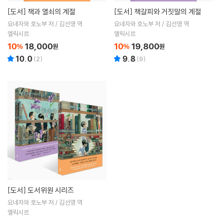
[도서]
책과 열쇠의 계절
[도서]
책갈피와 거짓말의 계절
요네자와 호노부 저 / 김선영 역
요네자와 호노부 저 / 김선영 역
엘릭시르
엘릭시르
10
18,000
10
19,800
%
원
%
원
10.0
9.8
(
2
)
(
9
)
[도서]
도서위원 시리즈
요네자와 호노부 저 / 김선영 역
엘릭시르