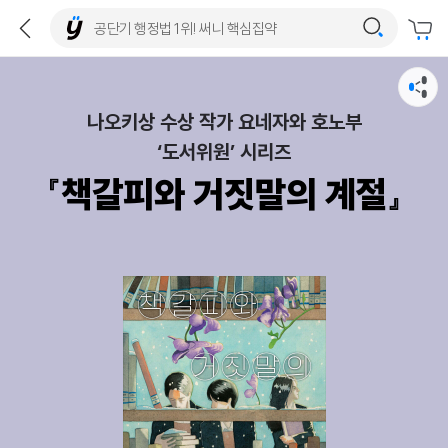
나오키상 수상 작가 요네자와 호노부
‘도서위원’ 시리즈
『책갈피와 거짓말의 계절』