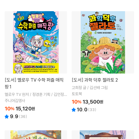
[도서]
멜로우 TV 수학 퍼즐 매직
[도서]
과학 덕후 젤라토 2
팡 1
고희정 글 / 김선배 그림
토토북
멜로우 TV 원저 / 정경훈 기획 / 김언정
글 / 김덕영 그림 / 박종일 감수
주니어김영사
10
13,500
%
원
10
15,120
%
원
10.0
(
33
)
9.9
(
36
)