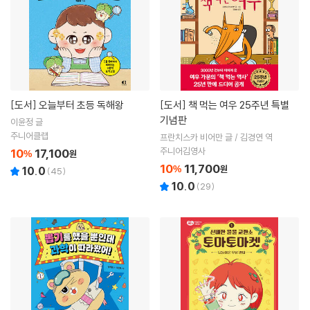
[도서]
오늘부터 초등 독해왕
[도서]
책 먹는 여우 25주년 특별
기념판
이윤정 글
주니어클랩
프란치스카 비어만 글 / 김경연 역
주니어김영사
10
17,100
%
원
10
11,700
%
원
10.0
(
45
)
10.0
(
29
)