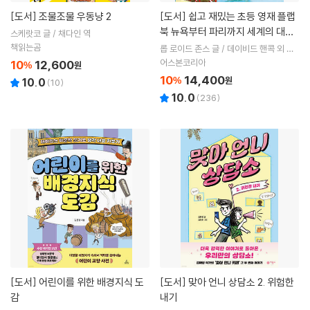
[도서]
조물조물 우동냥 2
[도서]
쉽고 재밌는 초등 영재 플랩
북 뉴욕부터 파리까지 세계의 대도
스케랏코 글 / 채다인 역
시
책읽는곰
롭 로이드 존스 글 / 데이비드 핸콕 외 그
림 / 송지혜 역
어스본코리아
10
12,600
%
원
10
14,400
%
원
10.0
(
10
)
10.0
(
236
)
[도서]
어린이를 위한 배경지식 도
[도서]
맞아 언니 상담소 2. 위험한
감
내기