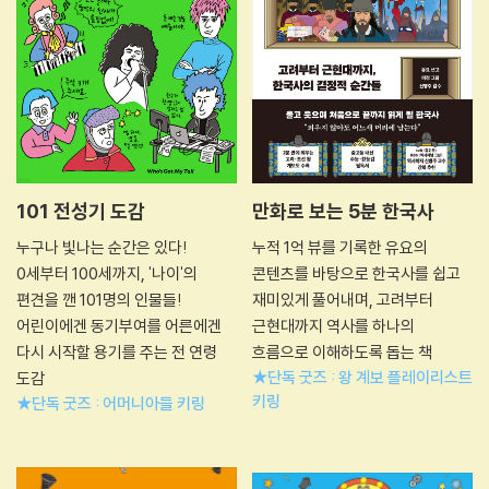
101 전성기 도감
만화로 보는 5분 한국사
누구나 빛나는 순간은 있다!
누적 1억 뷰를 기록한 유요의
0세부터 100세까지, '나이'의
콘텐츠를 바탕으로 한국사를 쉽고
편견을 깬 101명의 인물들!
재미있게 풀어내며, 고려부터
어린이에겐 동기부여를 어른에겐
근현대까지 역사를 하나의
다시 시작할 용기를 주는 전 연령
흐름으로 이해하도록 돕는 책
★단독 굿즈 : 왕 계보 플레이리스트
도감
키링
★단독 굿즈 : 어머니아들 키링