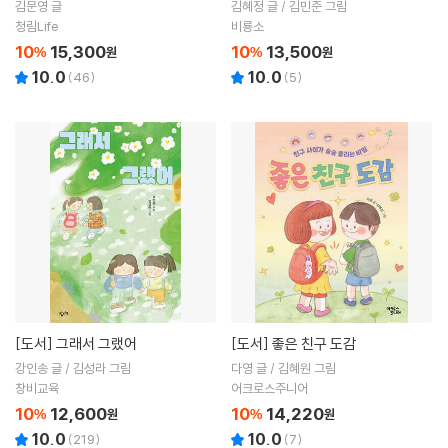
김문영 글
김혜정 글 / 김민준 그림
청림Life
비룡소
10
15,300
10
13,500
%
원
%
원
10.0
10.0
(
46
)
(
5
)
[도서]
그래서 그랬어
[도서]
좋은 친구 도감
강인송 글 / 김성라 그림
다영 글 / 김혜원 그림
창비교육
어크로스주니어
10
12,600
10
14,220
%
원
%
원
10.0
10.0
(
219
)
(
7
)