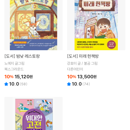
[도서]
밤낮 레스토랑
[도서]
미래 헌책방
노예지 글그림
강효미 글 / 불곰 그림
북스그라운드
다른어린이
10
15,120
10
13,500
%
원
%
원
10.0
10.0
(
58
)
(
74
)