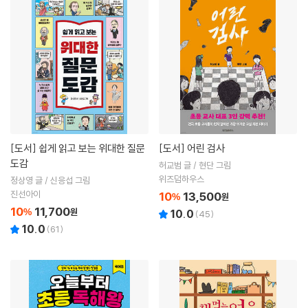
[도서]
쉽게 읽고 보는 위대한 질문
[도서]
어린 검사
도감
허교범 글 / 현단 그림
위즈덤하우스
정상영 글 / 신응섭 그림
진선아이
10
13,500
%
원
10
11,700
%
원
10.0
(
45
)
10.0
(
61
)