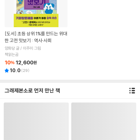
[도서]
초등 상위 1%를 만드는 위대
한 고전 맛보기 : 역사·사회
양화당 글 / 이주미 그림
책읽는곰
10
12,600
%
원
10.0
(
29
)
그래제본소로 먼저 만난 책