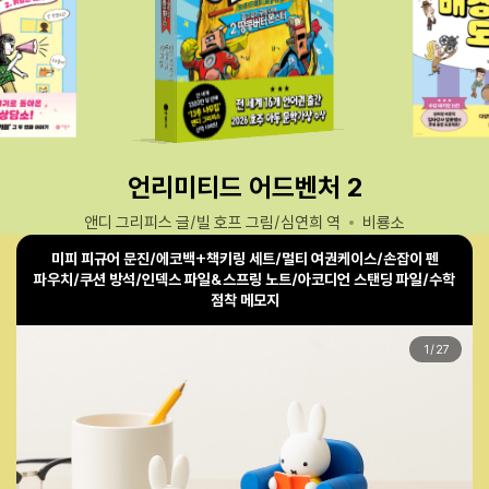
언리미티드 어드벤처 2
앤디 그리피스 글/빌 호프 그림/심연희 역
비룡소
미피 피규어 문진/에코백+책키링 세트/멀티 여권케이스/손잡이 펜
파우치/쿠션 방석/인덱스 파일&스프링 노트/아코디언 스탠딩 파일/수학
점착 메모지
1
/
27