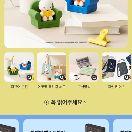
피규어 문진
에코백 책키링 세트
쿠션방석
여권 케이스
꼭 읽어주세요