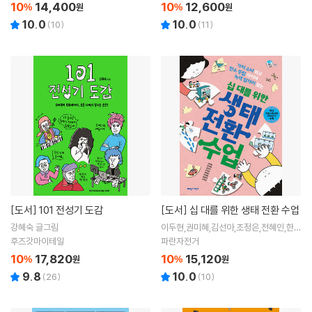
10
14,400
10
12,600
%
원
%
원
10.0
10.0
(
10
)
(
11
)
[도서]
101 전성기 도감
[도서]
십 대를 위한 생태 전환 수업
강혜숙 글그림
이두현,권미혜,김선아,조정은,전혜인,한정
원,송윤경 저
후즈갓마이테일
파란자전거
10
17,820
10
15,120
%
원
%
원
9.8
10.0
(
26
)
(
10
)