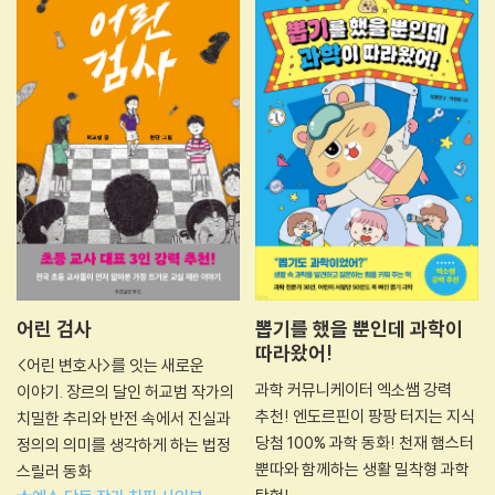
어린 검사
뽑기를 했을 뿐인데 과학이
따라왔어!
<어린 변호사>를 잇는 새로운
과학 커뮤니케이터 엑소쌤 강력
이야기. 장르의 달인 허교범 작가의
추천! 엔도르핀이 팡팡 터지는 지식
치밀한 추리와 반전 속에서 진실과
당첨 100% 과학 동화! 천재 햄스터
정의의 의미를 생각하게 하는 법정
뿐따와 함께하는 생활 밀착형 과학
스릴러 동화