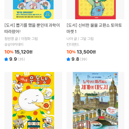
[도서]
뽑기를 했을 뿐인데 과학이
[도서]
신비한 물물 교환소 토마토
따라왔어!
마켓 1
정원영 글 / 이정화 그림
나아 글 / 그달 그림
상상아카데미
킨더랜드
10
15,120
10
13,500
%
원
%
원
9.9
9.8
(
35
)
(
39
)