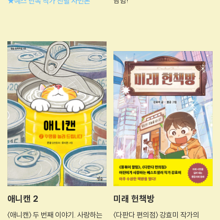
탐험!
★예스 단독 작가 친필 사인본
애니캔 2
미래 헌책방
〈애니캔〉 두 번째 이야기. 사랑하는
〈다판다 편의점〉 강효미 작가의