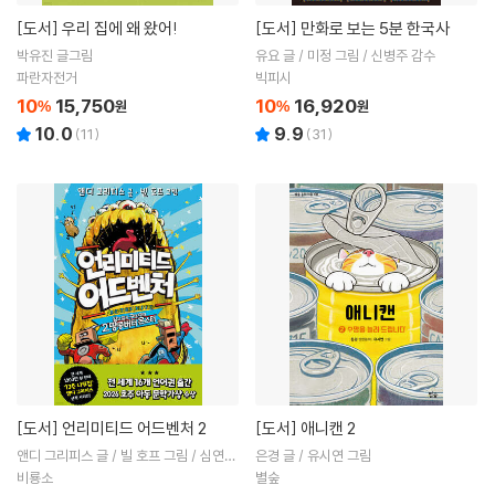
[도서]
우리 집에 왜 왔어!
[도서]
만화로 보는 5분 한국사
박유진 글그림
유요 글 / 미정 그림 / 신병주 감수
파란자전거
빅피시
10
15,750
10
16,920
%
원
%
원
10.0
9.9
(
11
)
(
31
)
[도서]
언리미티드 어드벤처 2
[도서]
애니캔 2
앤디 그리피스 글 / 빌 호프 그림 / 심연희
은경 글 / 유시연 그림
역
비룡소
별숲