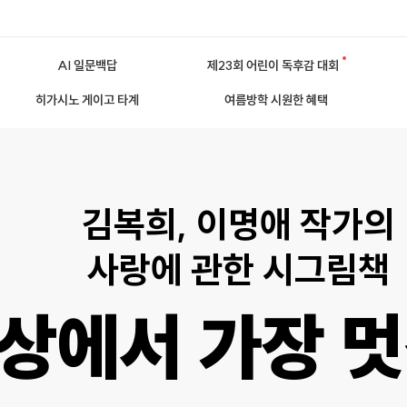
AI 일문백답
제23회 어린이 독후감 대회
히가시노 게이고 타계
여름방학 시원한 혜택
김복희, 이명애 작가의
사랑에 관한 시그림책
상에서 가장 멋