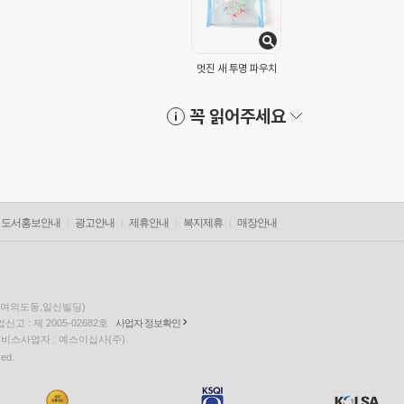
멋진 새 투명 파우치
꼭 읽어주세요
도서홍보안내
광고안내
제휴안내
복지제휴
매장안내
층(여의도동,일신빌딩)
고 : 제 2005-02682호
사업자 정보확인
팅 서비스사업자 : 예스이십사(주)
ved.