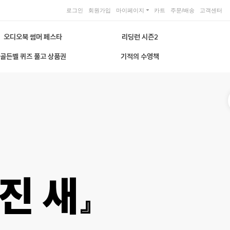
로그인
회원가입
마이페이지
카트
주문/배송
고객센터
오디오북 썸머 페스타
리딩런 시즌2
골든벨 퀴즈 풀고 상품권
기적의 수영책
진 새』