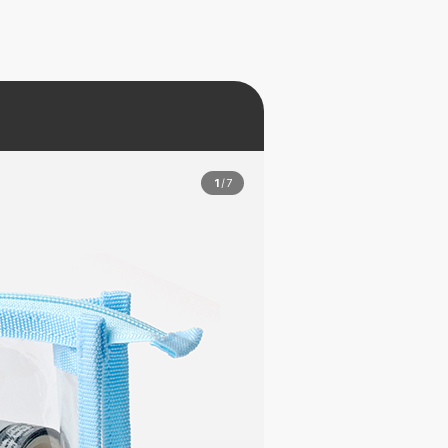
1
/
7