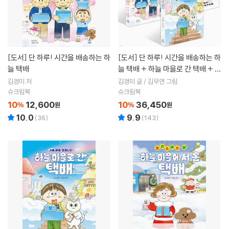
[도서]
단 하루! 시간을 배송하는 하
[도서]
단 하루! 시간을 배송하는 하
늘 택배
늘 택배 + 하늘 마을로 간 택배 + 크
리스마스 날, 하늘 마을에서 온 택배
김경미 저
김경미 글 / 김무연 그림
세트
슈크림북
슈크림북
10
12,600
10
36,450
%
원
%
원
10.0
9.9
(
36
)
(
143
)