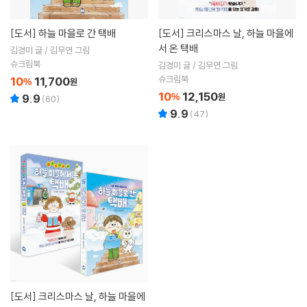
[도서]
하늘 마을로 간 택배
[도서]
크리스마스 날, 하늘 마을에
서 온 택배
김경미 글 / 김무연 그림
슈크림북
김경미 글 / 김무연 그림
슈크림북
10
11,700
%
원
10
12,150
%
원
9.9
(
60
)
9.9
(
47
)
[도서]
크리스마스 날, 하늘 마을에