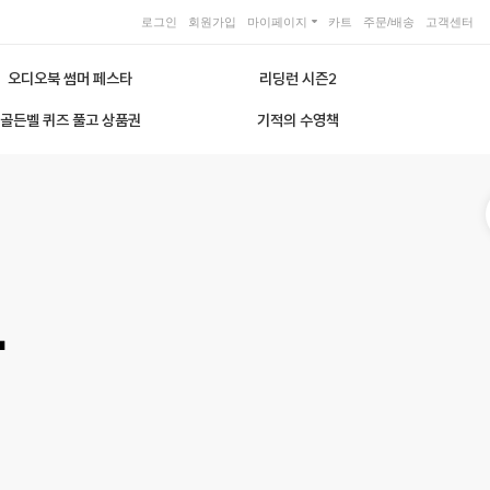
로그인
회원가입
마이페이지
카트
주문/배송
고객센터
오디오북 썸머 페스타
리딩런 시즌2
골든벨 퀴즈 풀고 상품권
기적의 수영책
