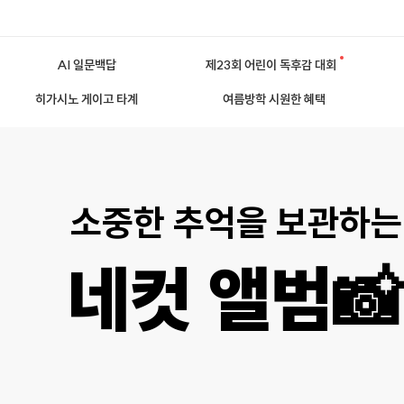
AI 일문백답
제23회 어린이 독후감 대회
히가시노 게이고 타계
여름방학 시원한 혜택
소중한 추억을 보관하는
네컷 앨범