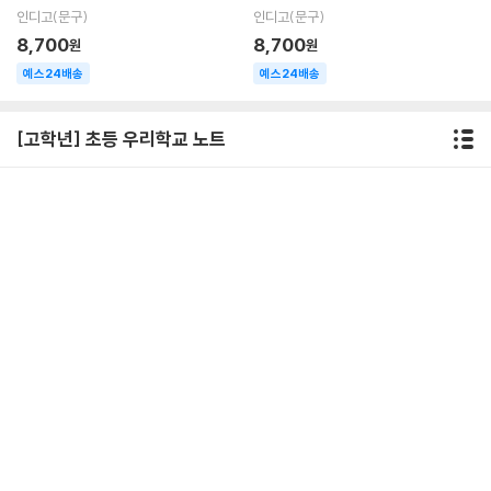
내지)
g 내지)
인디고(문구)
인디고(문구)
8,700
8,700
원
원
예스24배송
예스24배송
[고학년] 초등 우리학교 노트