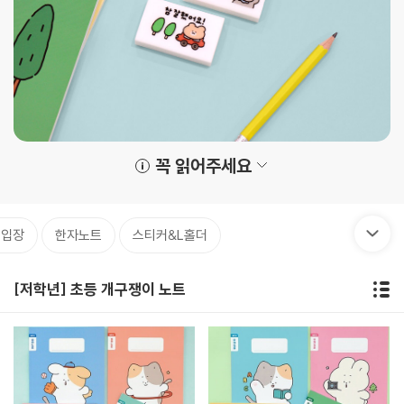
꼭 읽어주세요
기입장
한자노트
스티커&L홀더
[저학년] 초등 개구쟁이 노트