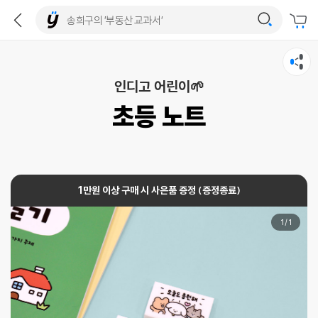
인디고 어린이🌱
초등 노트
1만원 이상 구매 시 사은품 증정 (증정종료)
1
/
1