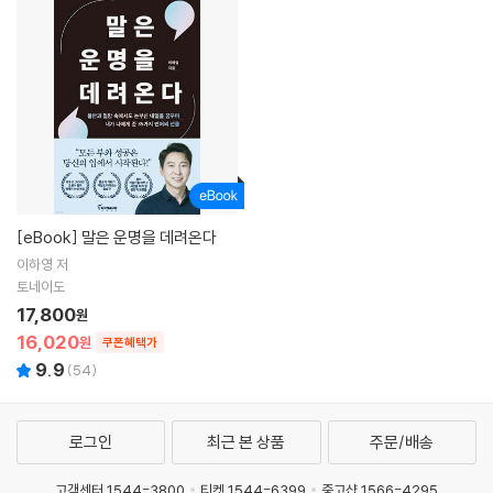
[eBook]
말은 운명을 데려온다
이하영 저
토네이도
17,800
원
16,020
원
쿠폰혜택가
9.9
(
54
)
로그인
최근 본 상품
주문/배송
고객센터 1544-3800
티켓 1544-6399
중고샵 1566-4295