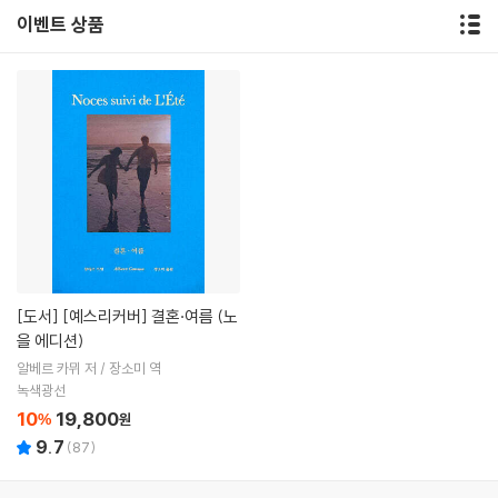
이벤트 상품
[도서]
[예스리커버] 결혼·여름 (노
을 에디션)
알베르 카뮈 저 / 장소미 역
녹색광선
10
19,800
%
원
9.7
(
87
)