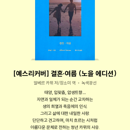
[예스리커버] 결혼·여름 (노을 에디션)
알베르 카뮈 저/장소미 역
녹색광선
태양, 입맞춤, 압생트향…
자연과 일체가 되는 순간 교차하는
생의 희열과 죽음에의 인식.
그리고 삶에 대한 내밀한 사랑.
단단하고 견고하며, 마치 흐르는 시처럼
아름다운 문체로 전하는 청년 카뮈의 사유.