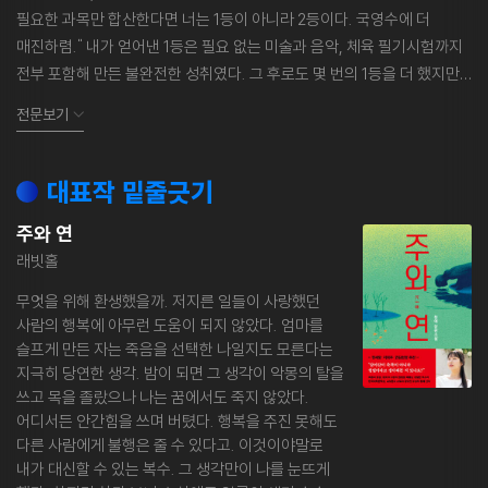
필요한 과목만 합산한다면 너는 1등이 아니라 2등이다. 국영수에 더
매진하렴." 내가 얻어낸 1등은 필요 없는 미술과 음악, 체육 필기시험까지
전부 포함해 만든 불완전한 성취였다. 그 후로도 몇 번의 1등을 더 했지만,
인정받지 못했다. 그런 내가 처음으로 1등이 될 수 있었던 건 오직 글 쓰는
전문보기
사람으로 살던 순간뿐이었다. 상을 받았던 순간. 작품이 장르 분야 1위에
머물렀던 순간. 그리고 지금. 오직 문학만이 내게 정당한 보상을 했다.
그러니 문학은 나에게 목격 가능한 기적이요, 실현 가능한 꿈이다. 그
대표작 밑줄긋기
‘가능성’을 만들어준 모든 독자에게 진심으로 감사하다. 이야기의 힘을
주와 연
믿고 사는 한 당신과 나는 무엇이든 될 수 있다!
래빗홀
무엇을 위해 환생했을까. 저지른 일들이 사랑했던
사람의 행복에 아무런 도움이 되지 않았다. 엄마를
슬프게 만든 자는 죽음을 선택한 나일지도 모른다는
지극히 당연한 생각. 밤이 되면 그 생각이 악몽의 탈을
쓰고 목을 졸랐으나 나는 꿈에서도 죽지 않았다.
어디서든 안간힘을 쓰며 버텼다. 행복을 주진 못해도
다른 사람에게 불행은 줄 수 있다고. 이것이야말로
내가 대신할 수 있는 복수. 그 생각만이 나를 눈뜨게