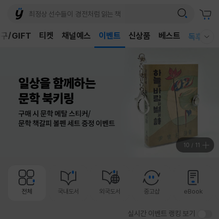
어린이
구/GIFT
티켓
채널예스
이벤트
신상품
베스트
독후감
웰컴메뉴 모두보기
어린이
10
/
11
전체
국내도서
외국도서
중고샵
eBook
실시간 이벤트 랭킹 보기