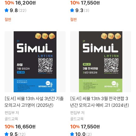
10
16,200
10
17,550
%
원
%
원
9.8
9.3
(
22
)
(
3
)
절판
절판
[도서]
씨뮬 13th 사설 3년간 기출
[도서]
씨뮬 13th 3월 전국연합 3
모의고사 고1영어 (2025년)
년간 모의고사 예비 고1 (2024년)
편집부 저
편집부 저
골드교육
골드교육
10
16,650
10
17,550
%
원
%
원
9.5
10.0
(
12
)
(
2
)