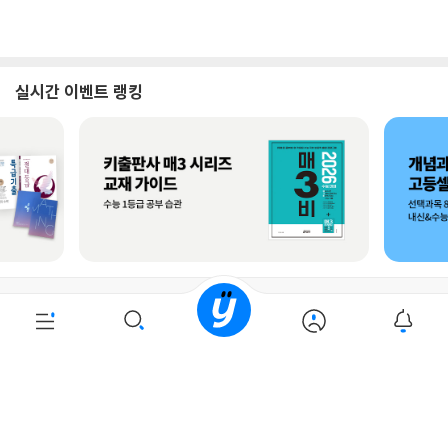
로그인
최근 본 상품
주문/배송
고객센터 1544-3800
티켓 1544-6399
중고샵 1566-4295
eBook 1:1문의/채팅상담
예스이십사(주) 사업자 정보
이용약관
개인정보처리방침
청소년보호정책
PC버전
회사소개
거래처관계자께
도서홍보
광고
Copyright © YES24 Corp. All Rights Reserved.
PYEVENTWEB3