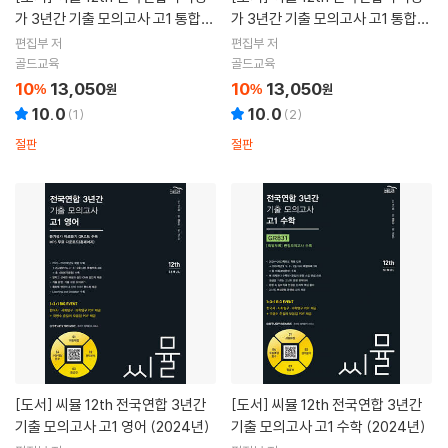
가 3년간 기출 모의고사 고1 통합사
가 3년간 기출 모의고사 고1 통합과
회 (2024년)
학 (2024년)
편집부 저
편집부 저
골드교육
골드교육
10
13,050
10
13,050
%
원
%
원
10.0
10.0
(
1
)
(
2
)
절판
절판
[도서]
씨뮬 12th 전국연합 3년간
[도서]
씨뮬 12th 전국연합 3년간
기출 모의고사 고1 영어 (2024년)
기출 모의고사 고1 수학 (2024년)