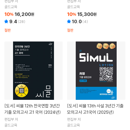
편집부 저
편집부 저
골드교육
골드교육
10
16,200
10
15,300
%
원
%
원
9.4
10.0
(
28
)
(
4
)
절판
절판
[도서]
씨뮬 12th 전국연합 3년간
[도서]
씨뮬 13th 사설 3년간 기출
기출 모의고사 고1 국어 (2024년)
모의고사 고1국어 (2025년)
편집부 저
편집부 저
골드교육
골드교육