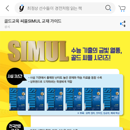
골드교육 씨뮬SIMUL 교재 가이드
상시