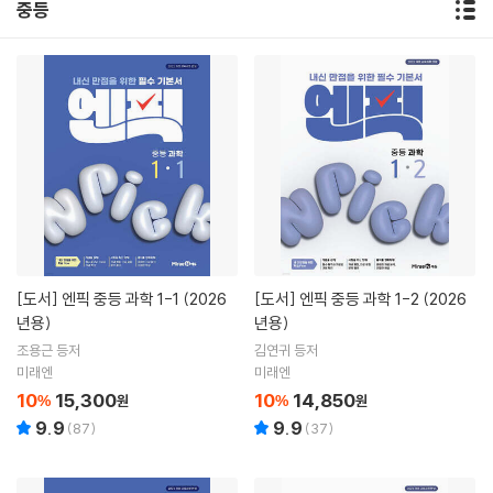
중등
[도서]
엔픽 중등 과학 1-1 (2026
[도서]
엔픽 중등 과학 1-2 (2026
년용)
년용)
조용근 등저
김연귀 등저
미래엔
미래엔
10
15,300
10
14,850
%
원
%
원
9.9
9.9
(
87
)
(
37
)