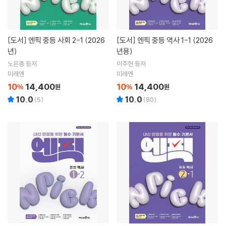
[도서]
엔픽 중등 사회 2-1 (2026
[도서]
엔픽 중등 역사 1-1 (2026
년)
년용)
노은총 등저
이주현 등저
미래엔
미래엔
10
14,400
10
14,400
%
원
%
원
10.0
10.0
(
5
)
(
80
)