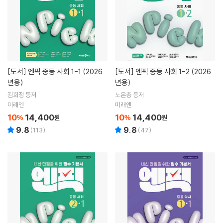
[도서]
엔픽 중등 사회 1-1 (2026
[도서]
엔픽 중등 사회 1-2 (2026
년용)
년용)
김희정 등저
노은총 등저
미래엔
미래엔
10
14,400
10
14,400
%
원
%
원
9.8
9.8
(
113
)
(
47
)