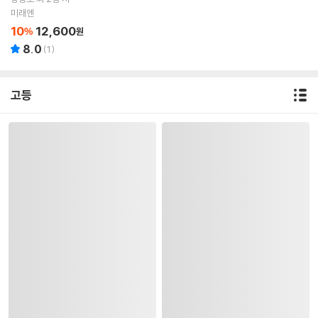
미래엔
10
12,600
%
원
8.0
(
1
)
고등