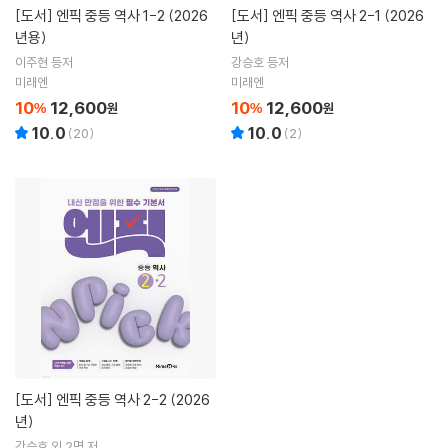
[도서]
엔픽 중등 역사 1-2 (2026
[도서]
엔픽 중등 역사 2-1 (2026
년용)
년)
이주현 등저
강승호 등저
미래엔
미래엔
10
12,600
10
12,600
%
원
%
원
10.0
10.0
(
20
)
(
2
)
[도서]
엔픽 중등 역사 2-2 (2026
년)
강승호 외 2명 저