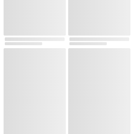
실시간 이벤트 랭킹
로그인
최근 본 상품
주문/배송
고객센터 1544-3800
티켓 1544-6399
중고샵 1566-4295
eBook 1:1문의/채팅상담