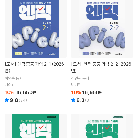
[도서]
엔픽 중등 과학 2-1 (2026
[도서]
엔픽 중등 과학 2-2 (2026
년)
년)
이연숙 등저
김연귀 등저
미래엔
미래엔
10
16,650
10
16,650
%
원
%
원
9.8
9.3
(
24
)
(
3
)