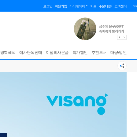
로그인
회원가입
마이페이지
카트
주문/배송
고객센터
Gl
름방학혜택
예사단독판매
이달의사은품
특가할인
추천도서
대량/법인