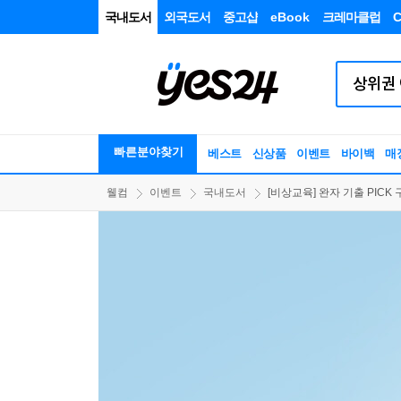
국내도서
외국도서
중고샵
eBook
크레마클럽
C
빠른분야찾기
베스트
신상품
이벤트
바이백
매
웰컴
이벤트
국내도서
[비상교육] 완자 기출 PICK 구매