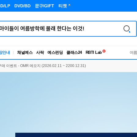
D/LP
DVD/BD
문구
/GIFT
티켓
독서유형검사
RBTI Lab
장안내
채널예스
사락
예스펀딩
클래스24
독서유형검사
여
 이벤트 - OMR 메모지 (2026.02.11 ~ 2200.12.31)