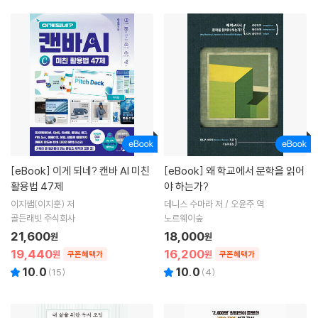
[eBook]
이게 되네? 캔바 AI 미친
[eBook]
왜 학교에서 문학을 읽어
활용법 47제
야 하는가?
이지쌤(이지훈) 저
데니스 수마라 저 / 오윤주 역
골든래빗 주식회사
노르웨이숲
21,600
18,000
원
원
19,440
16,200
원
원
쿠폰혜택가
쿠폰혜택가
10.0
10.0
(
15
)
(
4
)