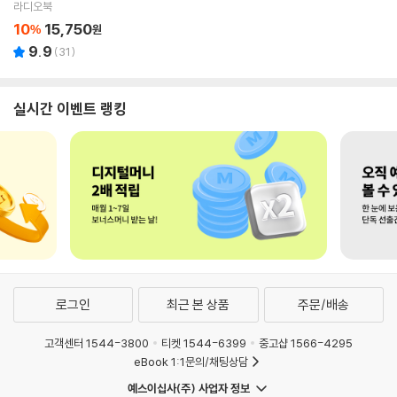
라디오북
10
15,750
%
원
9.9
(
31
)
실시간 이벤트 랭킹
로그인
최근 본 상품
주문/배송
고객센터 1544-3800
티켓 1544-6399
중고샵 1566-4295
eBook 1:1문의/채팅상담
예스이십사(주) 사업자 정보