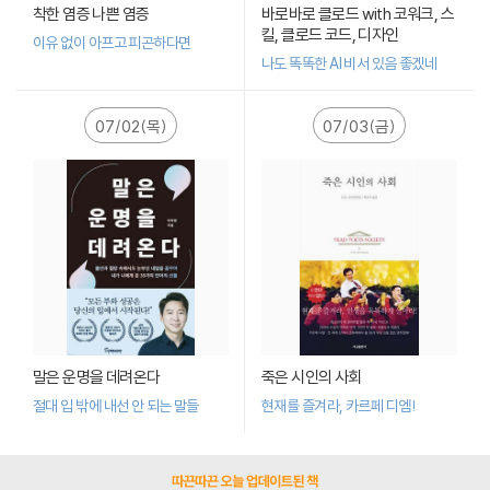
착한 염증 나쁜 염증
바로바로 클로드 with 코워크, 스
킬, 클로드 코드, 디자인
이유 없이 아프고 피곤하다면
나도 똑똑한 AI 비서 있음 좋겠네
07/02(목)
07/03(금)
말은 운명을 데려온다
죽은 시인의 사회
절대 입 밖에 내선 안 되는 말들
현재를 즐겨라, 카르페 디엠!