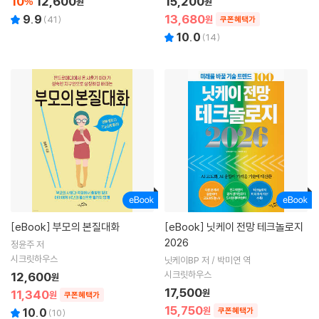
10
12,600
15,200
%
원
원
13,680
9.9
(
41
)
원
쿠폰혜택가
10.0
(
14
)
[eBook]
부모의 본질대화
[eBook]
닛케이 전망 테크놀로지
2026
정윤주 저
시크릿하우스
닛케이BP 저 / 박미연 역
시크릿하우스
12,600
원
17,500
11,340
원
원
쿠폰혜택가
15,750
원
10.0
쿠폰혜택가
(
10
)