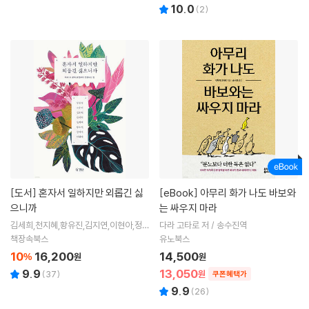
10.0
(
2
)
[도서]
혼자서 일하지만 외롭긴 싫
[eBook]
아무리 화가 나도 바보와
으니까
는 싸우지 마라
김세희,천지혜,황유진,김지연,이현아,정문
다라 고타로 저 / 송수진역
정,고수리,신효원 저
책장속북스
유노북스
10
16,200
14,500
%
원
원
13,050
9.9
(
37
)
원
쿠폰혜택가
9.9
(
26
)