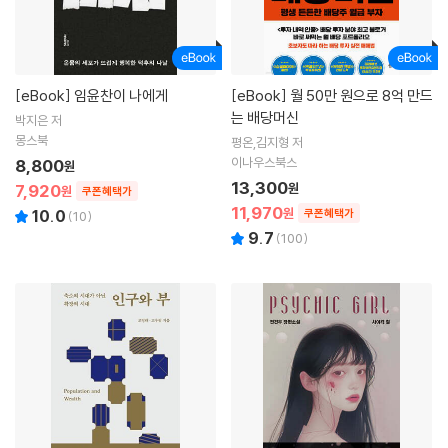
[eBook]
임윤찬이 나에게
[eBook]
월 50만 원으로 8억 만드
는 배당머신
박지은 저
몽스북
평온,김지형 저
이나우스북스
8,800
원
13,300
7,920
원
원
쿠폰혜택가
11,970
원
10.0
쿠폰혜택가
(
10
)
9.7
(
100
)