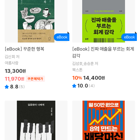
[eBook]
꾸준한 행복
[eBook]
진짜 매출을 부르는 회계
감각
김신회 저
여름사람
김성호,송승훈 저
북스톤
13,300
원
10
14,400
11,970
%
원
원
쿠폰혜택가
10.0
(
4
)
8.8
(
5
)