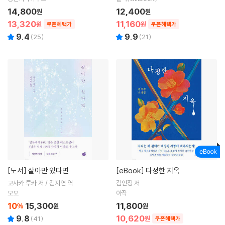
14,800
12,400
원
원
13,320
11,160
원
원
쿠폰혜택가
쿠폰혜택가
9.4
9.9
(
25
)
(
21
)
[도서]
살아만 있다면
[eBook]
다정한 지옥
고사카 루카 저 / 김지연 역
김인정 저
모모
아작
10
15,300
11,800
%
원
원
10,620
9.8
(
41
)
원
쿠폰혜택가