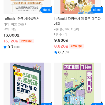
[eBook]
연금 사용설명서
[eBook]
다양해서 더 좋은 다문화
사회
라떼비버(임은정) 저
여의도책방
이완 글 / 전지은 그림
니케주니어
16,800
원
9,800
15,120
원
원
쿠폰혜택가
8,820
원
9.7
쿠폰혜택가
(
38
)
8.7
(
6
)