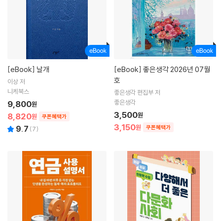
[eBook]
날개
[eBook]
좋은생각 2026년 07월
호
이상 저
니케북스
좋은생각 편집부 저
좋은생각
9,800
원
3,500
8,820
원
원
쿠폰혜택가
3,150
원
9.7
쿠폰혜택가
(
7
)