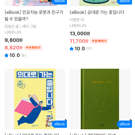
[eBook]
인공지능 로봇과 친구가
[eBook]
공대로 가는 중입니다
될 수 있을까?
이충한 저
니케주니어
김일선 글 / 세미 그림
니케주니어
13,000
원
9,800
원
11,700
원
쿠폰혜택가
8,820
원
쿠폰혜택가
10.0
(
11
)
10.0
(
6
)