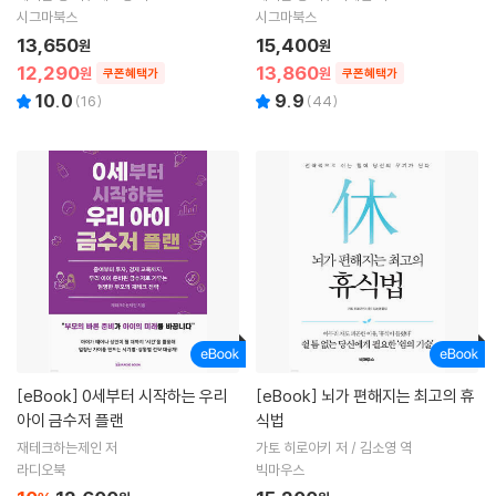
시그마북스
시그마북스
13,650
15,400
원
원
12,290
13,860
원
원
쿠폰혜택가
쿠폰혜택가
10.0
9.9
(
16
)
(
44
)
[eBook]
0세부터 시작하는 우리
[eBook]
뇌가 편해지는 최고의 휴
아이 금수저 플랜
식법
재테크하는제인 저
가토 히로아키 저 / 김소영 역
라디오북
빅마우스