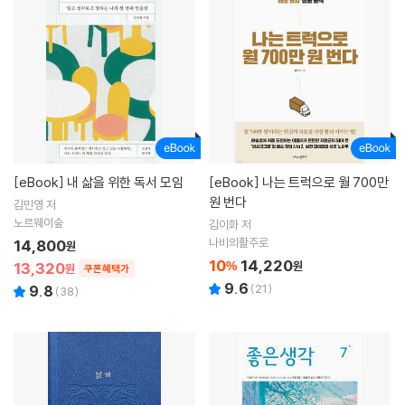
[eBook]
내 삶을 위한 독서 모임
[eBook]
나는 트럭으로 월 700만
원 번다
김민영 저
노르웨이숲
김이화 저
나비의활주로
14,800
원
10
14,220
13,320
%
원
원
쿠폰혜택가
9.6
(
21
)
9.8
(
38
)