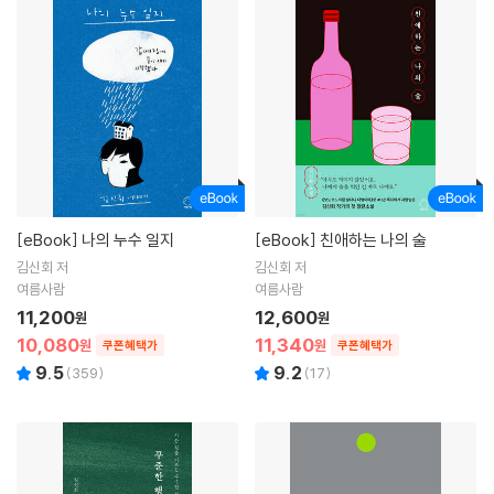
[eBook]
나의 누수 일지
[eBook]
친애하는 나의 술
김신회 저
김신회 저
여름사람
여름사람
11,200
12,600
원
원
10,080
11,340
원
원
쿠폰혜택가
쿠폰혜택가
9.5
9.2
(
359
)
(
17
)