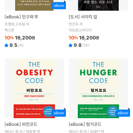
[eBook]
인구와 부
[도서]
사이킥 걸
조영태,고우림 저
전건우 저
북스톤
아프로스미디어
10
16,200
10
16,200
%
원
%
원
9.5
9.8
(
4
)
(
10
)
[eBook]
비만코드
[eBook]
헝거코드
제이슨 펑 저 / 제효영 역
제이슨 펑 저 / 최세민 역