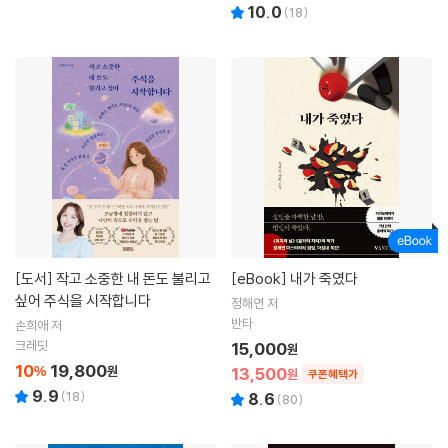
10.0
(
18
)
[도서]
작고 소중한 내 돈도 불리고
[eBook]
내가 죽였다
싶어 주식을 시작합니다
정해연 저
반타
손희애 저
크레딧
15,000
원
10
19,800
%
원
13,500
원
쿠폰혜택가
9.9
(
18
)
8.6
(
80
)