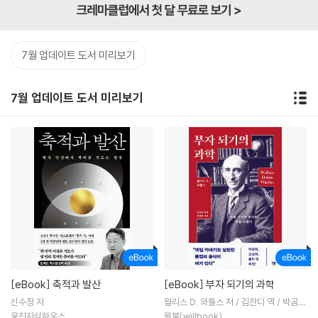
7월 업데이트 도서 미리보기
7월 업데이트 도서 미리보기
[eBook]
축적과 발산
[eBook]
부자 되기의 과학
신수정 저
월리스 D. 와틀스 저 / 김잔디 역 / 박곰희
서문
웅진지식하우스
윌북(willbook)