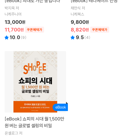
[eBook]
의대로 가는 중입니다
[eBook]
레디메이드 인생
박지욱 저
채만식 저
니케주니어
니케북스
13,000
9,800
원
원
11,700
8,820
원
원
쿠폰혜택가
쿠폰혜택가
10.0
9.5
(
9
)
(
4
)
[eBook]
쇼피의 시대 월 1,500만
원 버는 글로벌 셀링의 비밀
온셀로그 저