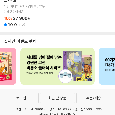
2권 세트
데일 카네기 원저 / 김재훈 글그림
미래엔아이세움
10
27,900
%
원
10.0
(
112
)
실시간 이벤트 랭킹
로그인
최근 본 상품
주문/배송
고객센터 1544-3800
티켓 1544-6399
중고샵 1566-4295
eBook 1:1문의/채팅상담