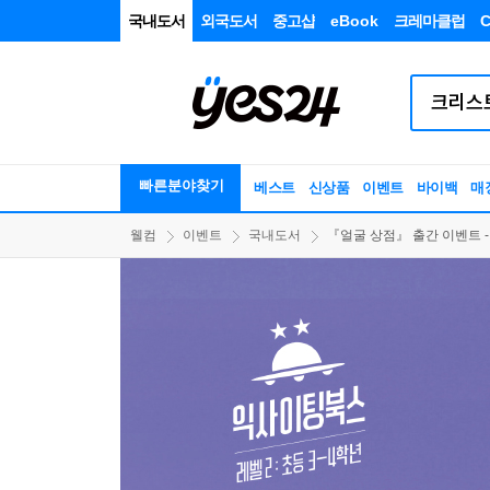
국내도서
외국도서
중고샵
eBook
크레마클럽
C
빠른분야찾기
베스트
신상품
이벤트
바이백
매
웰컴
이벤트
국내도서
『얼굴 상점』 출간 이벤트 - 워터보