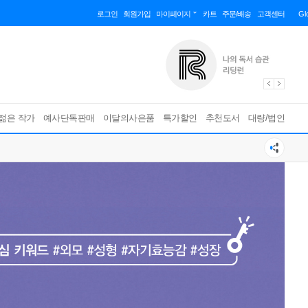
로그인
회원가입
마이페이지
카트
주문/배송
고객센터
Gl
젊은 작가
예사단독판매
이달의사은품
특가할인
추천도서
대량/법인