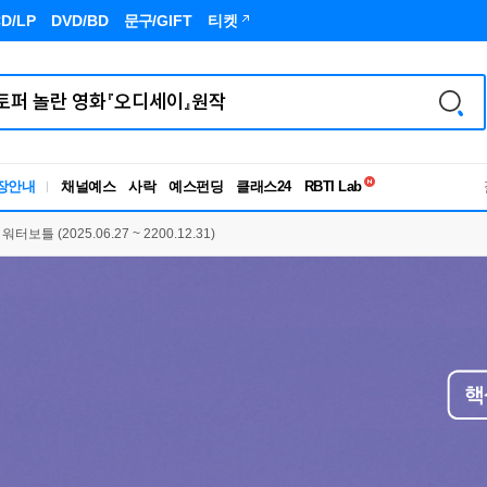
D/LP
DVD/BD
문구
/GIFT
티켓
독서유형검사
RBTI Lab
장안내
채널예스
사락
예스펀딩
클래스24
독서유형검사
틀 (2025.06.27 ~ 2200.12.31)