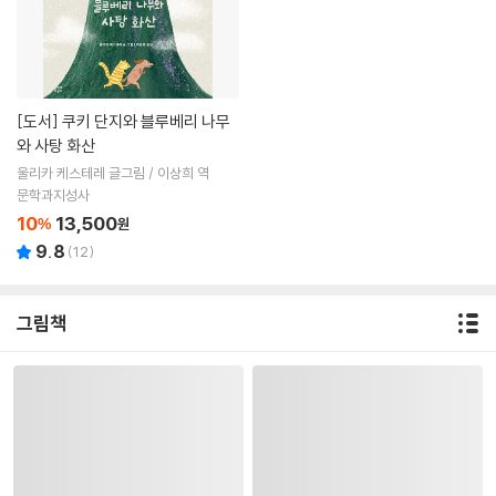
[도서]
쿠키 단지와 블루베리 나무
와 사탕 화산
울리카 케스테레 글그림 / 이상희 역
문학과지성사
10
13,500
%
원
9.8
(
12
)
그림책