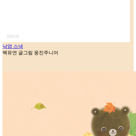
낙엽 스낵
백유연 글그림
웅진주니어