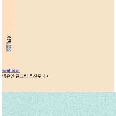
들꽃 식혜
백유연 글그림
웅진주니어