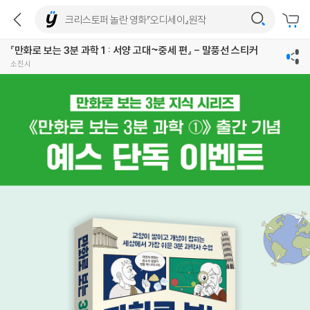
『만화로 보는 3분 과학 1 : 서양 고대~중세 편』 - 말풍선 스티커
소진시