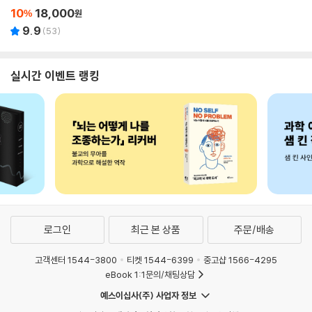
10
18,000
%
원
9.9
(
53
)
실시간 이벤트 랭킹
로그인
최근 본 상품
주문/배송
고객센터 1544-3800
티켓 1544-6399
중고샵 1566-4295
eBook 1:1문의/채팅상담
예스이십사(주) 사업자 정보