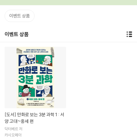
이벤트 상품
이벤트 상품
[도서]
만화로 보는 3분 과학 1 : 서
양 고대~중세 편
닥터베르 저
카시오페아