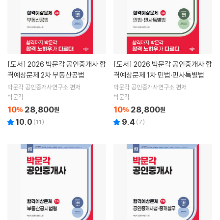
[도서]
2026 박문각 공인중개사 합
[도서]
2026 박문각 공인중개사 합
격예상문제 2차 부동산공법
격예상문제 1차 민법·민사특별법
박문각 공인중개사연구소 편저
박문각 공인중개사연구소 편저
박문각
박문각
10
28,800
10
28,800
%
원
%
원
10.0
9.4
(
11
)
(
7
)