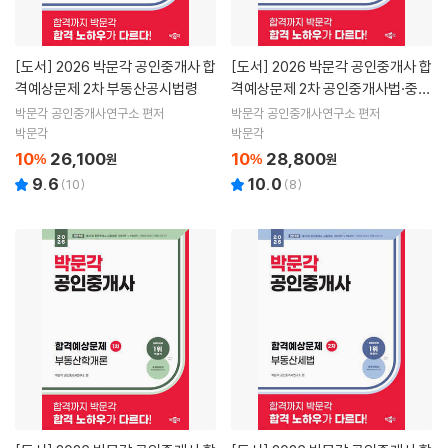
[도서]
2026 박문각 공인중개사 합
[도서]
2026 박문각 공인중개사 합
격예상문제 2차 부동산공시법령
격예상문제 2차 공인중개사법·중개
실무
박문각 공인중개사연구소 편저
박문각 공인중개사연구소 편저
박문각
박문각
10
26,100
10
28,800
%
원
%
원
9.6
10.0
(
10
)
(
8
)