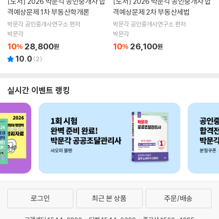
[도서]
2026 박문각 공인중개사 합
[도서]
2026 박문각 공인중개사 합
격예상문제 1차 부동산학개론
격예상문제 2차 부동산세법
박문각 공인중개사연구소 편저
박문각 공인중개사연구소 편저
박문각
박문각
10
28,800
10
26,100
%
원
%
원
10.0
(
2
)
실시간 이벤트 랭킹
로그인
최근 본 상품
주문/배송