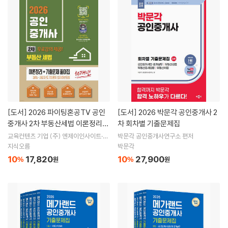
[도서]
2026 파이팅혼공TV 공인
[도서]
2026 박문각 공인중개사 2
중개사 2차 부동산세법 이론정리
차 회차별 기출문제집
+기출문제 풀이집-무료강의제공
교육컨텐츠 기업 (주) 엔제이인사이트·파
박문각 공인중개사연구소 편저
이팅혼공TV 컨텐츠 개발팀 저
－
지식오름
박문각
10
17,820
10
27,900
%
원
%
원