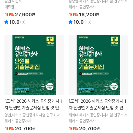
시법
법령
김민석 편저
홍승한,해커스 공인중개사시험 연구소 저
에듀윌
해커스 공인중개사
10
27,900
10
16,200
%
원
%
원
10.0
10.0
(
3
)
(
16
)
[도서]
2026 해커스 공인중개사 1
[도서]
2026 해커스 공인중개사 1
차 단원별 기출문제집 민법 및 민사
차 단원별 기출문제집 민법 및 민사
특별법 (양민)
특별법(채희대)
양민,해커스 공인중개사시험 연구소 저
채희대,해커스 공인중개사시험 연구소 저
해커스 공인중개사
해커스 공인중개사
10
20,700
10
20,700
%
원
%
원