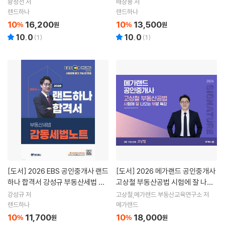
실무 일당백필기노트
딱공! 합격노트
황정선 저
배상용 저
랜드하나
랜드하나
10
16,200
10
13,500
%
원
%
원
10.0
10.0
(
1
)
(
1
)
[도서]
2026 EBS 공인중개사 랜드
[도서]
2026 메가랜드 공인중개사
하나 합격서 강성규 부동산세법 감
고상철 부동산공법 시험에 잘 나오
동세법노트
는 부분 특강
강성규 저
고상철,메가랜드 부동산교육연구소 저
랜드하나
메가랜드
10
11,700
10
18,000
%
원
%
원