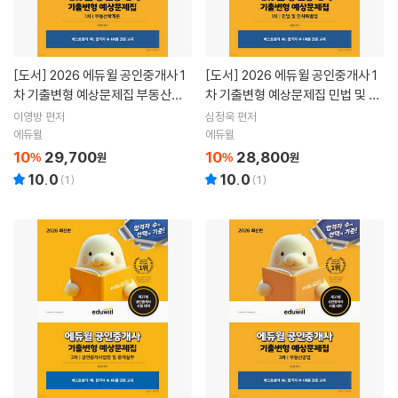
[도서]
2026 에듀윌 공인중개사 1
[도서]
2026 에듀윌 공인중개사 1
차 기출변형 예상문제집 부동산학
차 기출변형 예상문제집 민법 및 민
개론
사특별법
이영방 편저
심정욱 편저
에듀윌
에듀윌
10
29,700
10
28,800
%
원
%
원
10.0
10.0
(
1
)
(
1
)