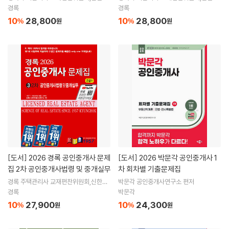
동산연구소 공편
동산연구소 공편
경록
경록
10
28,800
10
28,800
%
원
%
원
[도서]
2026 경록 공인중개사 문제
[도서]
2026 박문각 공인중개사 1
집 2차 공인중개사법령 및 중개실무
차 회차별 기출문제집
경록 주택관리사 교재편찬위원회,신한부
박문각 공인중개사연구소 편저
동산연구소 공편
경록
박문각
10
27,900
10
24,300
%
원
%
원