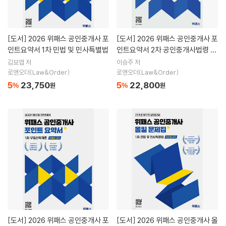
[도서]
2026 위패스 공인중개사 포
[도서]
2026 위패스 공인중개사 포
인트요약서 1차 민법 및 민사특별법
인트요약서 2차 공인중개사법령 및
실무
김묘엽 저
이승주 저
로앤오더(Law&Order)
로앤오더(Law&Order)
5
23,750
5
22,800
%
원
%
원
[도서]
2026 위패스 공인중개사 포
[도서]
2026 위패스 공인중개사 올