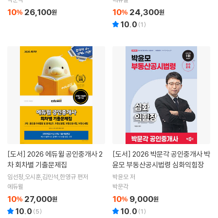
10
26,100
10
24,300
%
원
%
원
10.0
(
1
)
[도서]
2026 에듀윌 공인중개사 2
[도서]
2026 박문각 공인중개사 박
차 회차별 기출문제집
윤모 부동산공시법령 심화익힘장
임선정,오시훈,김민석,한영규 편저
박윤모 저
에듀윌
박문각
10
27,000
10
9,000
%
원
%
원
10.0
10.0
(
5
)
(
1
)