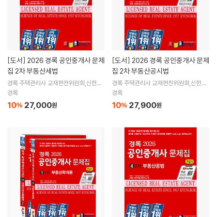
[도서]
2026 경록 공인중개사 문제
[도서]
2026 경록 공인중개사 문제
집 2차 부동산세법
집 2차 부동산공시법
경록 주택관리사 교재편찬위원회,신한부
경록 주택관리사 교재편찬위원회,신한부
동산연구소 공편
동산연구소 공편
경록
경록
10
27,000
10
27,900
%
원
%
원