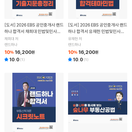
[도서]
2026 EBS 공인중개사 랜드
[도서]
2026 EBS 공인중개사 랜드
하나 합격서 채희대 민법및민사특
하나 합격서 유재헌 민법및민사특
별법 기출지문총정리
별법 합격테마민법
채희대 저
유재헌 저
랜드하나
랜드하나
10
16,200
10
16,200
%
원
%
원
10.0
10.0
(
1
)
(
1
)