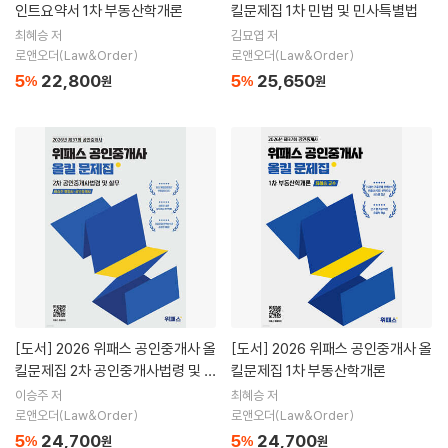
인트요약서 1차 부동산학개론
킬문제집 1차 민법 및 민사특별법
최혜승 저
김묘엽 저
로앤오더(Law&Order)
로앤오더(Law&Order)
5
22,800
5
25,650
%
원
%
원
[도서]
2026 위패스 공인중개사 올
[도서]
2026 위패스 공인중개사 올
킬문제집 2차 공인중개사법령 및 실
킬문제집 1차 부동산학개론
무
이승주 저
최혜승 저
로앤오더(Law&Order)
로앤오더(Law&Order)
5
24,700
5
24,700
%
원
%
원