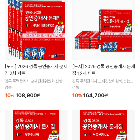
[도서]
2026 경록 공인중개사 문제
[도서]
2026 경록 공인중개사 문제
집 2차 세트
집 1,2차 세트
경록 주택관리사 교재편찬위원회,신한부
경록 주택관리사 교재편찬위원회,신한부
동산연구소 공편
동산연구소 공편
경록
경록
10
108,900
10
164,700
%
원
%
원