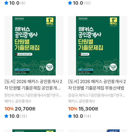
10.0
10.0
(
9
)
(
10
)
[도서]
2026 해커스 공인중개사 2
[도서]
2026 해커스 공인중개사 2
차 단원별 기출문제집 공인중개사
차 단원별 기출문제집 부동산세법
법령 및 실무
한민우,해커스?공인중개사시험?연구소
강성규,해커스?공인중개사시험?연구소
저
저
해커스 공인중개사
해커스 공인중개사
10
20,700
10
15,300
%
원
%
원
10.0
10.0
(
15
)
(
14
)