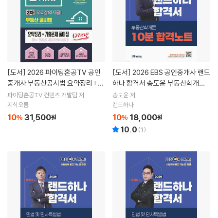
[도서]
2026 파이팅혼공TV 공인
[도서]
2026 EBS 공인중개사 랜드
중개사 부동산공시법 요약정리+12
하나 합격서 송도윤 부동산학개론 1
개년 기출문제집 - 무료강의제공
0분 합격노트
파이팅혼공TV 컨텐츠 개발팀 저
송도윤 저
지식오름
랜드하나
10
31,500
10
18,000
%
원
%
원
10.0
(
1
)