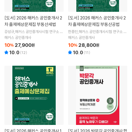
[도서]
2026 해커스 공인중개사 2
[도서]
2026 해커스 공인중개사 2
차 출제예상문제집 부동산세법
차 출제예상문제집 부동산공법
강성규,해커스 공인중개사시험 연구소 공
한종민,해커스 공인중개사시험 연구소 공
편저
편저
해커스 공인중개사
해커스 공인중개사
10
27,900
10
28,800
%
원
%
원
10.0
10.0
(
12
)
(
11
)
[도서]
2026 해커스 공인중개사 1
[도서]
2026 박문각 공인중개사 합