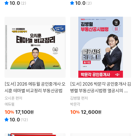
10.0
10.0
(
2
)
(
2
)
[도서]
2026 에듀윌 공인중개사 오
[도서]
2026 박문각 공인중개사 김
시훈 테마별 비교정리 부동산공법
병렬 부동산공시법령 열공시의 비
밀노트
오시훈 편저
김병렬 편저
에듀윌
박문각
10
17,100
10
12,600
%
원
%
원
10.0
(
12
)