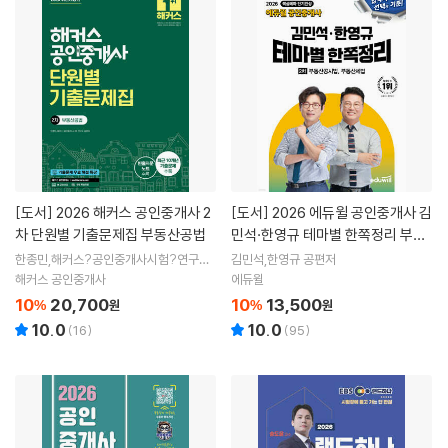
[도서]
2026 해커스 공인중개사 2
[도서]
2026 에듀윌 공인중개사 김
차 단원별 기출문제집 부동산공법
민석·한영규 테마별 한쪽정리 부동
산공시법·부동산세법
한종민,해커스?공인중개사시험?연구소
김민석,한영규 공편저
저
해커스 공인중개사
에듀윌
10
20,700
10
13,500
%
원
%
원
10.0
10.0
(
16
)
(
95
)