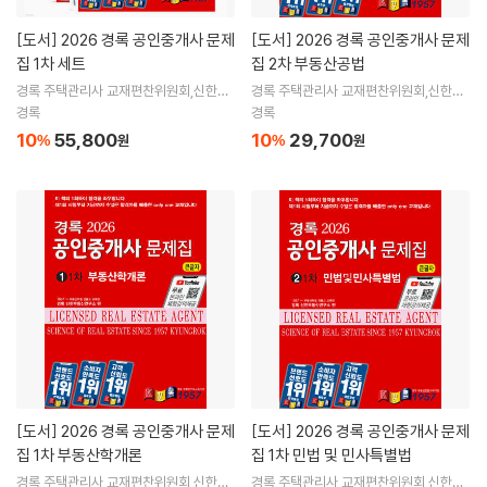
[도서]
2026 경록 공인중개사 문제
[도서]
2026 경록 공인중개사 문제
집 1차 세트
집 2차 부동산공법
경록 주택관리사 교재편찬위원회,신한부
경록 주택관리사 교재편찬위원회,신한부
동산연구소 공편
동산연구소 공편
경록
경록
10
55,800
10
29,700
%
원
%
원
[도서]
2026 경록 공인중개사 문제
[도서]
2026 경록 공인중개사 문제
집 1차 부동산학개론
집 1차 민법 및 민사특별법
경록 주택관리사 교재편찬위원회,신한부
경록 주택관리사 교재편찬위원회,신한부