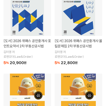
[도서]
2026 위패스 공인중개사 포
[도서]
2026 위패스 공인중개사 올
인트요약서 2차 부동산공시법
킬문제집 2차 부동산공시법
김미영 저
김미영 저
로앤오더(Law&Order)
로앤오더(Law&Order)
5
20,900
5
22,800
%
원
%
원