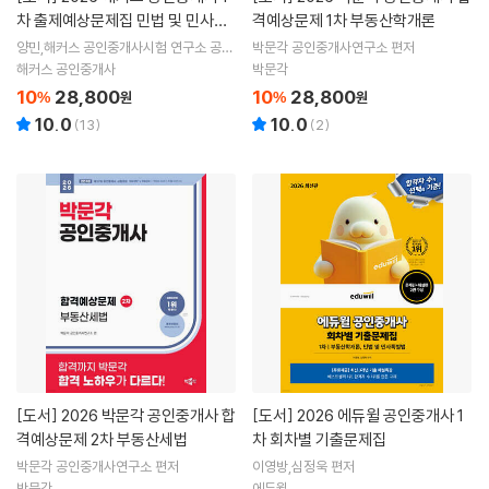
차 출제예상문제집 민법 및 민사특
격예상문제 1차 부동산학개론
별법(양민)
양민,해커스 공인중개사시험 연구소 공편
박문각 공인중개사연구소 편저
저
해커스 공인중개사
박문각
10
28,800
10
28,800
%
원
%
원
10.0
10.0
(
13
)
(
2
)
[도서]
2026 박문각 공인중개사 합
[도서]
2026 에듀윌 공인중개사 1
격예상문제 2차 부동산세법
차 회차별 기출문제집
박문각 공인중개사연구소 편저
이영방,심정욱 편저
박문각
에듀윌