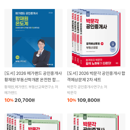
[도서]
2026 메가랜드 공인중개사
[도서]
2026 박문각 공인중개사 합
황재원 부동산학개론 온전한 합격
격예상문제 2차 세트
도약을 위한 계산문제집
황재원,메가랜드 부동산교육연구소 저
박문각 공인중개사연구소 저
메가랜드
박문각
10
20,700
10
109,800
%
원
%
원