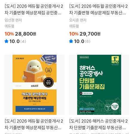
[도서]
2026 에듀윌 공인중개사 2
[도서]
2026 에듀윌 공인중개사 2
차 기출변형 예상문제집 공인중개
차 기출변형 예상문제집 부동산공
사법령 및 중개실무
법
임선정 편저
오시훈 편저
에듀윌
에듀윌
10
28,800
10
29,700
%
원
%
원
10.0
10.0
(
4
)
(
6
)
[도서]
2026 에듀윌 공인중개사 2
[도서]
2026 해커스 공인중개사 2
차 기출변형 예상문제집 부동산공
차 단원별 기출문제집 부동산공시