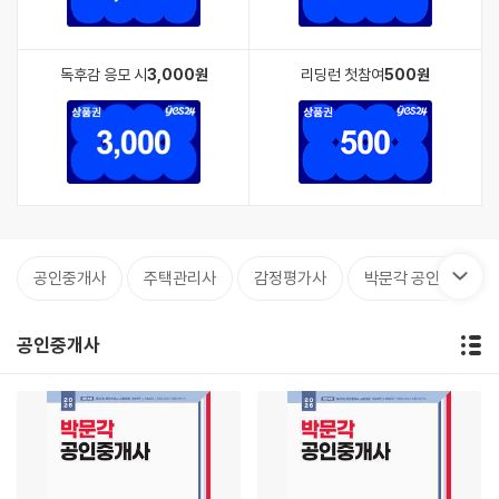
독후감 응모 시
3,000원
리딩런 첫참여
500원
공인중개사
주택관리사
감정평가사
박문각 공인중개사
공인중개사