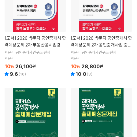
[도서]
2026 박문각 공인중개사 합
[도서]
2026 박문각 공인중개사 합
격예상문제 2차 부동산공시법령
격예상문제 2차 공인중개사법·중개
실무
박문각 공인중개사연구소 편저
박문각 공인중개사연구소 편저
박문각
박문각
10
26,100
10
28,800
%
원
%
원
9.6
10.0
(
10
)
(
8
)